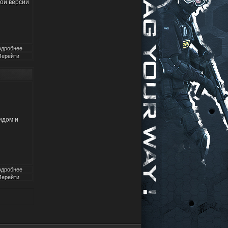
ой версии
одробнее
Перейти
идом и
одробнее
Перейти