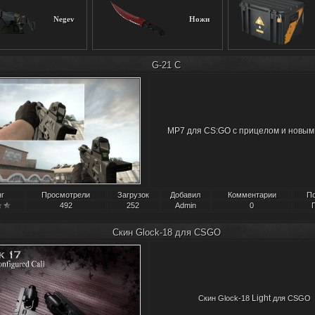
Negev
Ножи
G-21 C
MP7 для CS:GO с прицелом и новым
нг
Просмотрели
Загрузок
Добавил
Комментарии
П
492
252
Admin
0
Скин Glock-18 для CSGO
Light
Скин Glock-18
для CSGO