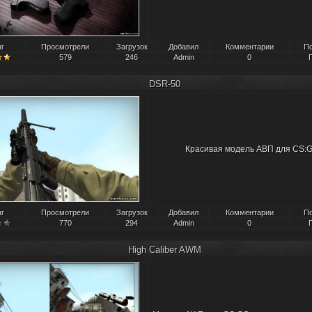
нг
Просмотрели
Загрузок
Добавил
Комментарии
П
579
246
Admin
0
DSR-50
Красивая модель АВП для CS:
нг
Просмотрели
Загрузок
Добавил
Комментарии
П
770
294
Admin
0
High Caliber AWM