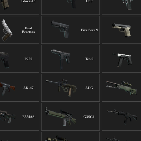
Glock-18
USP
Dual
Five SeveN
Berettas
P250
Tec-9
AK-47
AUG
FAMAS
G3SG1