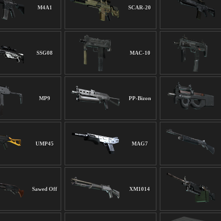
M4A1
SCAR-20
SSG08
MAC-10
MP9
PP-Bizon
UMP45
MAG7
Sawed Off
XM1014