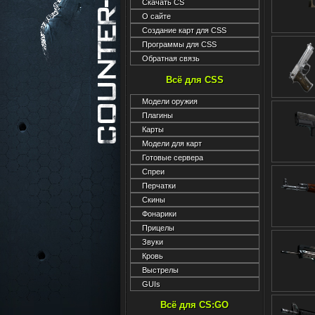
Скачать CS
О сайте
Создание карт для CSS
Программы для CSS
Обратная связь
Всё для CSS
Модели оружия
Плагины
Карты
Модели для карт
Готовые сервера
Спреи
Перчатки
Скины
Фонарики
Прицелы
Звуки
Кровь
Выстрелы
GUIs
Всё для CS:GO