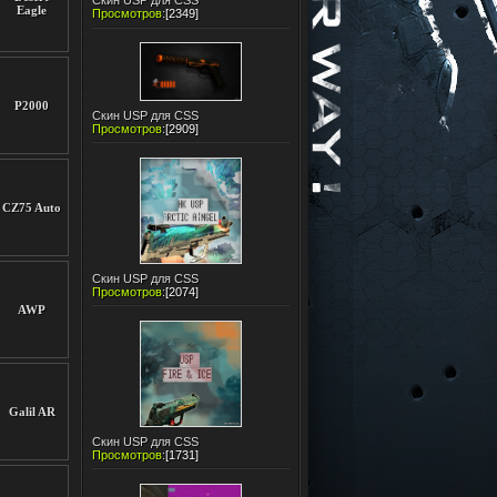
Скин USP для CSS
Eagle
Просмотров
:
[2349]
P2000
Скин USP для CSS
Просмотров
:
[2909]
CZ75 Auto
Скин USP для CSS
Просмотров
:
[2074]
AWP
Galil AR
Скин USP для CSS
Просмотров
:
[1731]