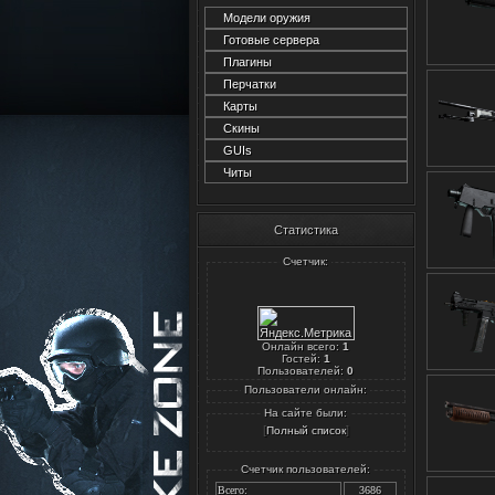
Модели оружия
Готовые сервера
Плагины
Перчатки
Карты
Скины
GUIs
Читы
Статистика
Счетчик:
Онлайн всего:
1
Гостей:
1
Пользователей:
0
Пользователи онлайн:
На сайте были:
[
]
Полный список
Счетчик пользователей:
Всего:
3686