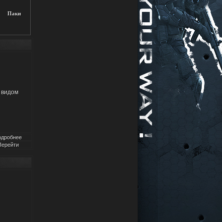
Паки
 видом
одробнее
Перейти