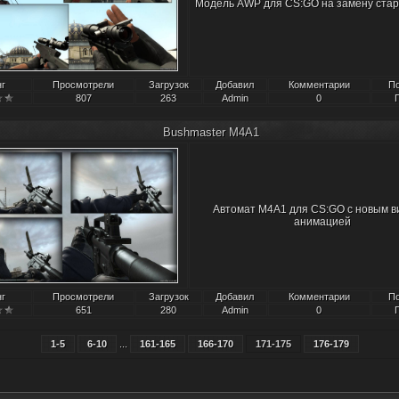
Модель AWP для CS:GO на замену стар
нг
Просмотрели
Загрузок
Добавил
Комментарии
П
807
263
Admin
0
Bushmaster M4A1
Автомат M4A1 для CS:GO с новым в
анимацией
нг
Просмотрели
Загрузок
Добавил
Комментарии
П
651
280
Admin
0
1-5
6-10
...
161-165
166-170
171-175
176-179