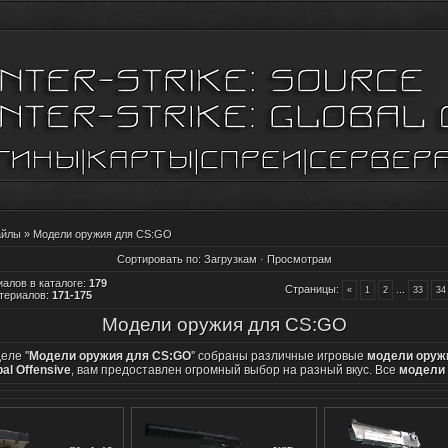
айлы
» Модели оружия для CS:GO
Сортировать по
:
Загрузкам
·
Просмотрам
алов в каталоге
:
179
Страницы
:
...
«
1
2
33
34
териалов
:
171-175
Модели оружия для CS:GO
еле ''
Модели оружия для CS:GO
'' собраны различные игровые
модели оруж
al Offensive
, вам предоставлен огромный выбор на разный вкус. Все
модели