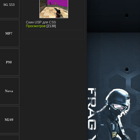
SG 553
Скин USP для CSS
Просмотров
:
[2138]
MP7
P90
Nova
M249