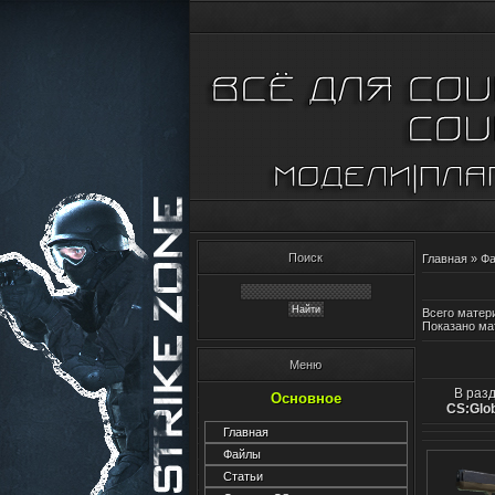
Поиск
Главная
»
Ф
Всего матери
Показано ма
Меню
В разд
Основное
CS:Glob
Главная
Файлы
Статьи