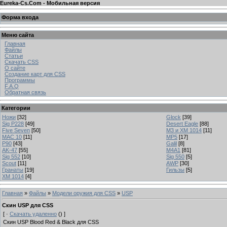
Eureka-Cs.Com - Мобильная версия
Форма входа
Меню сайта
Главная
Файлы
Статьи
Скачать CSS
О сайте
Создание карт для CSS
Программы
F.A.Q
Обратная связь
Категории
Ножи
[32]
Glock
[39]
Sig P228
[49]
Desert Eagle
[88]
Five Seven
[50]
M3 и XM 1014
[11]
MAC 10
[11]
MP5
[17]
P90
[43]
Galil
[8]
AK-47
[55]
M4A1
[81]
Sig 552
[10]
Sig 550
[5]
Scout
[11]
AWP
[30]
Гранаты
[19]
Гильзы
[5]
XM 1014
[4]
Главная
»
Файлы
»
Модели оружия для CSS
»
USP
Скин USP для CSS
[ ·
Скачать удаленно
() ]
Скин USP Blood Red & Black для CSS