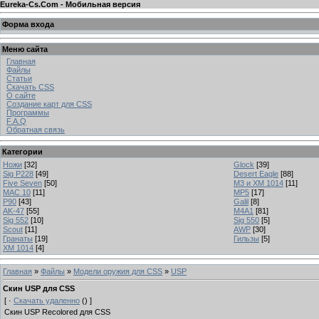
Eureka-Cs.Com - Мобильная версия
Форма входа
Меню сайта
Главная
Файлы
Статьи
Скачать CSS
О сайте
Создание карт для CSS
Программы
F.A.Q
Обратная связь
Категории
Ножи
[32]
Glock
[39]
Sig P228
[49]
Desert Eagle
[88]
Five Seven
[50]
M3 и XM 1014
[11]
MAC 10
[11]
MP5
[17]
P90
[43]
Galil
[8]
AK-47
[55]
M4A1
[81]
Sig 552
[10]
Sig 550
[5]
Scout
[11]
AWP
[30]
Гранаты
[19]
Гильзы
[5]
XM 1014
[4]
Главная
»
Файлы
»
Модели оружия для CSS
»
USP
Скин USP для CSS
[ ·
Скачать удаленно
() ]
Скин USP Recolored для CSS