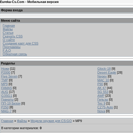
Eureka-Cs.Com - Мобильная версия
Форма входа
Меню сайта
Главная
Файлы
Статьи
Скачать CSS
О сайте
Создание карт для CSS
Программы
F.A.Q
Обратная связь
Разделы
Ножи
[11]
Glock-18
[9]
P2000
[7]
Desert Eagle
[28]
Five Seven
[7]
Negev
[0]
TMP
[0]
MAC 10
[0]
MP9
[0]
P90
[0]
FAMAS
[0]
AK 47
[44]
AUG
[17]
SG 553
[0]
G3SG1
[0]
AWP
[23]
Гранаты
[2]
Гильзы
[0]
ПП-19 Бизон
[0]
Tec 9
[1]
P250
[8]
CZ75-Auto
[1]
MAG-7
[0]
Nova
[0]
Главная
»
Файлы
»
Модели оружия для CS:GO
» MP9
В категории материалов
:
0