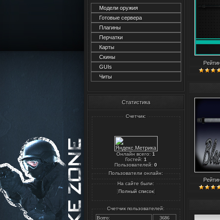
Модели оружия
Готовые сервера
Плагины
Перчатки
Карты
Скины
Рейти
GUIs
Читы
Статистика
Счетчик:
Онлайн всего:
1
Гостей:
1
Пользователей:
0
Пользователи онлайн:
Рейти
На сайте были:
[
]
Полный список
Счетчик пользователей:
Всего:
3686