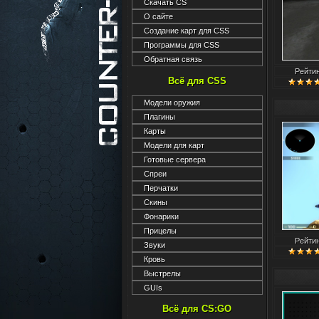
Скачать CS
О сайте
Создание карт для CSS
Программы для CSS
Обратная связь
Рейти
Всё для CSS
Модели оружия
Плагины
Карты
Модели для карт
Готовые сервера
Спреи
Перчатки
Скины
Фонарики
Прицелы
Рейти
Звуки
Кровь
Выстрелы
GUIs
Всё для CS:GO