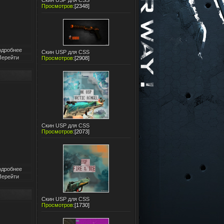
Скин USP для CSS
Просмотров
:
[2348]
одробнее
Скин USP для CSS
Перейти
Просмотров
:
[2908]
Скин USP для CSS
Просмотров
:
[2073]
одробнее
Перейти
Скин USP для CSS
Просмотров
:
[1730]