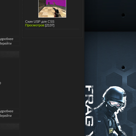
Скин USP для CSS
Просмотров
:
[2137]
одробнее
Перейти
O
одробнее
Перейти