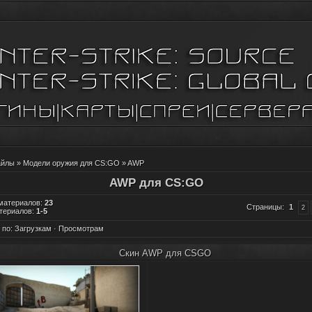
айлы
»
Модели оружия для CS:GO
» AWP
AWP для CS:GO
 материалов
:
23
Страницы
:
1
2
териалов
:
1-5
 по
:
Загрузкам
·
Просмотрам
Скин AWP для CSGO