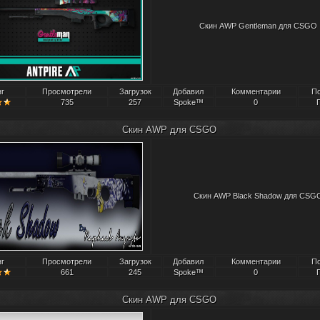
Скин AWP Gentleman для CSGO
нг
Просмотрели
Загрузок
Добавил
Комментарии
П
735
257
Spoke™
0
Скин AWP для CSGO
Скин AWP Black Shadow для CSG
нг
Просмотрели
Загрузок
Добавил
Комментарии
П
661
245
Spoke™
0
Скин AWP для CSGO