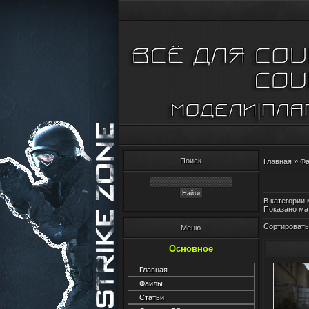
Поиск
Главная
»
Ф
В категории
Показано ма
Сортировать
Меню
Основное
Главная
Файлы
Статьи