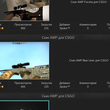
Скин AWP Furuha для CSGO
нг
Просмотрели
Загрузок
Добавил
Комментарии
П
856
231
Spoke™
0
Скин AWP для CSGO
Скин AWP Blue Liner для CSGO
нг
Просмотрели
Загрузок
Добавил
Комментарии
П
684
225
Spoke™
0
Скин AWP для CSGO