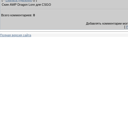
[ ·
Скачать удаленно
() ]
Скин AWP Dragon Lore для CSGO
Всего комментариев
:
0
Добавлять комментарии могу
[
Р
Полная версия сайта