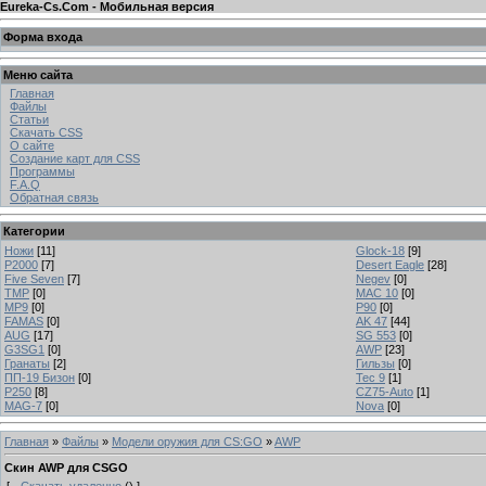
Eureka-Cs.Com - Мобильная версия
Форма входа
Меню сайта
Главная
Файлы
Статьи
Скачать CSS
О сайте
Создание карт для CSS
Программы
F.A.Q
Обратная связь
Категории
Ножи
[11]
Glock-18
[9]
P2000
[7]
Desert Eagle
[28]
Five Seven
[7]
Negev
[0]
TMP
[0]
MAC 10
[0]
MP9
[0]
P90
[0]
FAMAS
[0]
AK 47
[44]
AUG
[17]
SG 553
[0]
G3SG1
[0]
AWP
[23]
Гранаты
[2]
Гильзы
[0]
ПП-19 Бизон
[0]
Tec 9
[1]
P250
[8]
CZ75-Auto
[1]
MAG-7
[0]
Nova
[0]
Главная
»
Файлы
»
Модели оружия для CS:GO
»
AWP
Скин AWP для CSGO