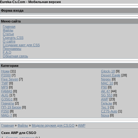
Eureka-Cs.Com - Мобильная версия
Форма входа
Меню сайта
Главная
Файлы
Статьи
Скачать CSS
О сайте
Создание карт для CSS
Программы
F.A.Q
Обратная связь
Категории
Ножи
[11]
Glock-18
[9]
P2000
[7]
Desert Eagle
[28]
Five Seven
[7]
Negev
[0]
TMP
[0]
MAC 10
[0]
MP9
[0]
P90
[0]
FAMAS
[0]
AK 47
[44]
AUG
[17]
SG 553
[0]
G3SG1
[0]
AWP
[23]
Гранаты
[2]
Гильзы
[0]
ПП-19 Бизон
[0]
Tec 9
[1]
P250
[8]
CZ75-Auto
[1]
MAG-7
[0]
Nova
[0]
Главная
»
Файлы
»
Модели оружия для CS:GO
»
AWP
Скин AWP для CSGO