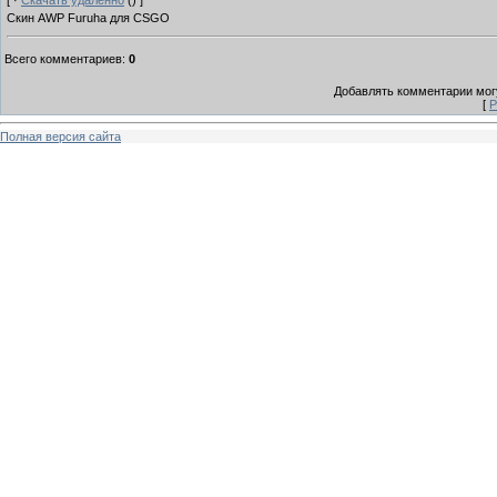
[ ·
Скачать удаленно
() ]
Скин AWP Furuha для CSGO
Всего комментариев
:
0
Добавлять комментарии могу
[
Р
Полная версия сайта