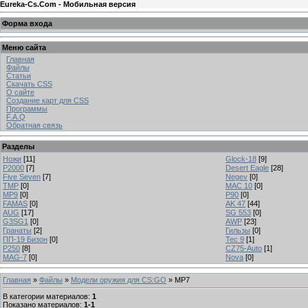
Eureka-Cs.Com - Мобильная версия
Форма входа
Меню сайта
Главная
Файлы
Статьи
Скачать CSS
О сайте
Создание карт для CSS
Программы
F.A.Q
Обратная связь
Разделы
Ножи
[11]
Glock-18
[9]
P2000
[7]
Desert Eagle
[28]
Five Seven
[7]
Negev
[0]
TMP
[0]
MAC 10
[0]
MP9
[0]
P90
[0]
FAMAS
[0]
AK 47
[44]
AUG
[17]
SG 553
[0]
G3SG1
[0]
AWP
[23]
Гранаты
[2]
Гильзы
[0]
ПП-19 Бизон
[0]
Tec 9
[1]
P250
[8]
CZ75-Auto
[1]
MAG-7
[0]
Nova
[0]
Главная
»
Файлы
»
Модели оружия для CS:GO
» MP7
В категории материалов
:
1
Показано материалов
:
1-1