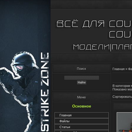
Поиск
Главная
»
Ф
В категории
Показано ма
Сортировать
Меню
Основное
Главная
Файлы
Статьи