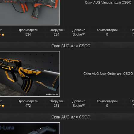
Скин AUG Vanquish для CSGO
нг
Просмотрели
Загрузок
Добавил
Комментарии
П
534
224
Spoke™
0
Скин AUG для CSGO
Скин AUG New Order для CSGO
нг
Просмотрели
Загрузок
Добавил
Комментарии
П
472
231
Spoke™
0
Скин AUG для CSGO