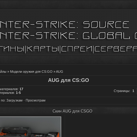
айлы
»
Модели оружия для CS:GO
» AUG
AUG для CS:GO
 материалов
:
17
Страницы
:
1
териалов
:
1-5
 по
:
Загрузкам
·
Просмотрам
Скин AUG для CSGO