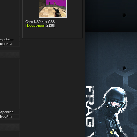
Скин USP для CSS
Просмотров
:
[2138]
одробнее
Перейти
одробнее
Перейти