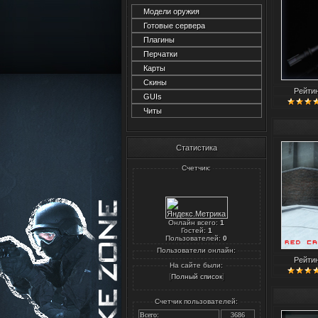
Модели оружия
Готовые сервера
Плагины
Перчатки
Карты
Скины
Рейти
GUIs
Читы
Статистика
Счетчик:
Онлайн всего:
1
Гостей:
1
Пользователей:
0
Пользователи онлайн:
Рейти
На сайте были:
[
]
Полный список
Счетчик пользователей:
Всего:
3686