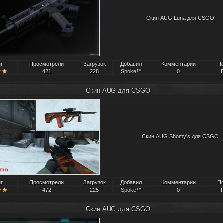
Скин AUG Luna для CSGO
нг
Просмотрели
Загрузок
Добавил
Комментарии
П
421
228
Spoke™
0
Скин AUG для CSGO
Скин AUG Shomy's для CSGO
нг
Просмотрели
Загрузок
Добавил
Комментарии
П
472
225
Spoke™
0
Скин AUG для CSGO