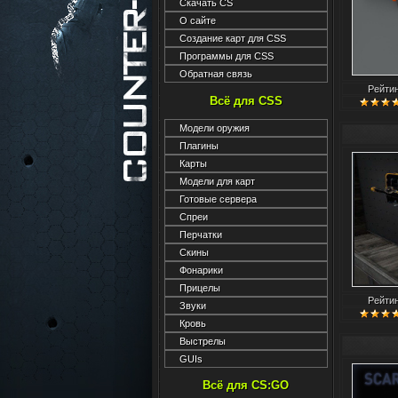
Скачать CS
О сайте
Создание карт для CSS
Программы для CSS
Обратная связь
Рейти
Всё для CSS
Модели оружия
Плагины
Карты
Модели для карт
Готовые сервера
Спреи
Перчатки
Скины
Фонарики
Прицелы
Рейти
Звуки
Кровь
Выстрелы
GUIs
Всё для CS:GO