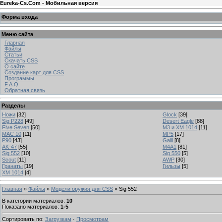
Eureka-Cs.Com - Мобильная версия
Форма входа
Меню сайта
Главная
Файлы
Статьи
Скачать CSS
О сайте
Создание карт для CSS
Программы
F.A.Q
Обратная связь
Разделы
Ножи
[32]
Glock
[39]
Sig P228
[49]
Desert Eagle
[88]
Five Seven
[50]
M3 и XM 1014
[11]
MAC 10
[11]
MP5
[17]
P90
[43]
Galil
[8]
AK-47
[55]
M4A1
[81]
Sig 552
[10]
Sig 550
[5]
Scout
[11]
AWP
[30]
Гранаты
[19]
Гильзы
[5]
XM 1014
[4]
Главная
»
Файлы
»
Модели оружия для CSS
» Sig 552
В категории материалов
:
10
Показано материалов
:
1-5
Сортировать по
:
Загрузкам
·
Просмотрам