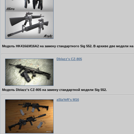
Модель HK416&M16A2 на замену стандартного Sig 552. В архиве две модели на
Dblazz's CZ-805
Модель Dblazz's CZ-805 на замену стандартной модели Sig 552.
aSlaYeR's M16