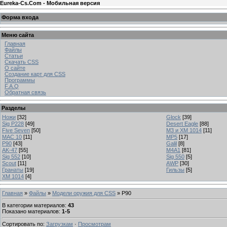
Eureka-Cs.Com - Мобильная версия
Форма входа
Меню сайта
Главная
Файлы
Статьи
Скачать CSS
О сайте
Создание карт для CSS
Программы
F.A.Q
Обратная связь
Разделы
Ножи
[32]
Glock
[39]
Sig P228
[49]
Desert Eagle
[88]
Five Seven
[50]
M3 и XM 1014
[11]
MAC 10
[11]
MP5
[17]
P90
[43]
Galil
[8]
AK-47
[55]
M4A1
[81]
Sig 552
[10]
Sig 550
[5]
Scout
[11]
AWP
[30]
Гранаты
[19]
Гильзы
[5]
XM 1014
[4]
Главная
»
Файлы
»
Модели оружия для CSS
» P90
В категории материалов
:
43
Показано материалов
:
1-5
Сортировать по
:
Загрузкам
·
Просмотрам