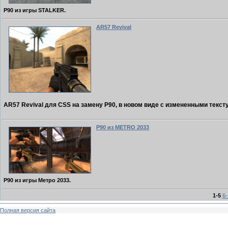
P90 из игры STALKER.
AR57 Revival
AR57 Revival для CSS на замену P90, в новом виде с измененными текст
P90 из METRO 2033
P90 из игры Метро 2033.
1-5
6-
Полная версия сайта