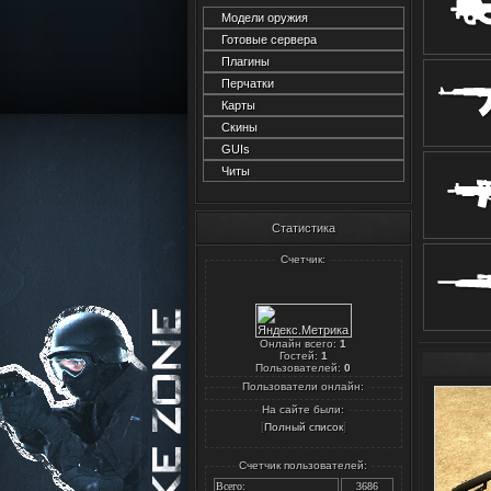
Модели оружия
Готовые сервера
Плагины
Перчатки
Карты
Скины
GUIs
Читы
Статистика
Счетчик:
Онлайн всего:
1
Гостей:
1
Пользователей:
0
Пользователи онлайн:
На сайте были:
[
]
Полный список
Счетчик пользователей:
Всего:
3686