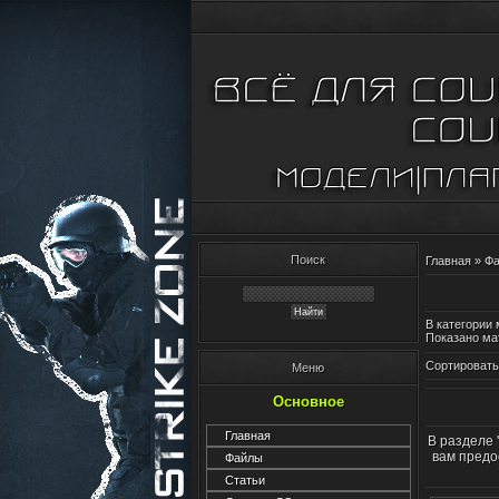
Поиск
Главная
»
Ф
В категории
Показано ма
Сортировать
Меню
Основное
Главная
В разделе '
вам предо
Файлы
Статьи