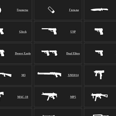
Гранаты
Гильзы
Glock
USP
Desert Eagle
Dual Elites
M3
XM1014
MAC-10
MP5