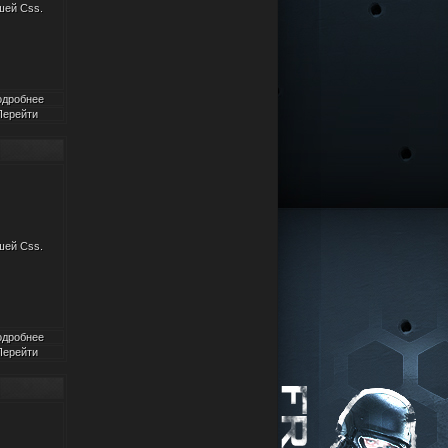
шей Css.
одробнее
Перейти
шей Css.
одробнее
Перейти