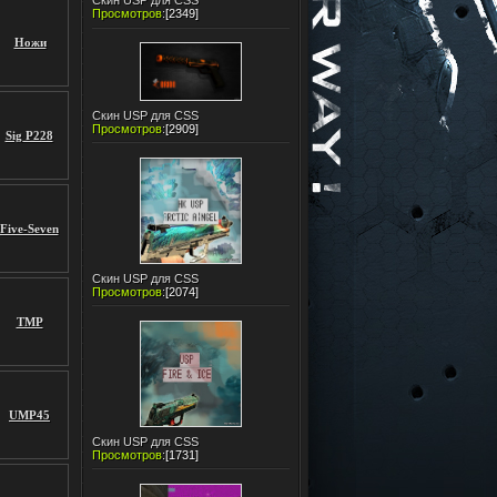
Скин USP для CSS
Просмотров
:
[2349]
Ножи
Скин USP для CSS
Просмотров
:
[2909]
Sig P228
Five-Seven
Скин USP для CSS
Просмотров
:
[2074]
TMP
UMP45
Скин USP для CSS
Просмотров
:
[1731]