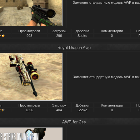
Заменяет стандартную модель AWP в ва
нг
Просмотрели
Загрузок
Добавил
Комментарии
П
998
296
Spoke
0
Royal Dragon Awp
Заменяет стандартную модель AWP в ва
нг
Просмотрели
Загрузок
Добавил
Комментарии
П
1856
404
Spoke
0
AWP for Css