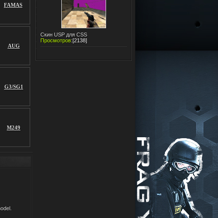
FAMAS
Скин USP для CSS
Просмотров
:
[2138]
AUG
G3/SG1
M249
odel.