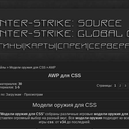
айлы
»
Модели оружия для CSS
» AWP
AWP для CSS
 материалов
:
30
Страницы
:
1
2
3
териалов
:
1-5
 по
:
Загрузкам
·
Просмотрам
Модели оружия для CSS
'
Модели оружия для CSS
'' собраны различные игровые
модели оружия для
ставлен огромный выбор на разный вкус. Все
модели оружия
подходят ко вс
игры
css
: от
v34
до последней.