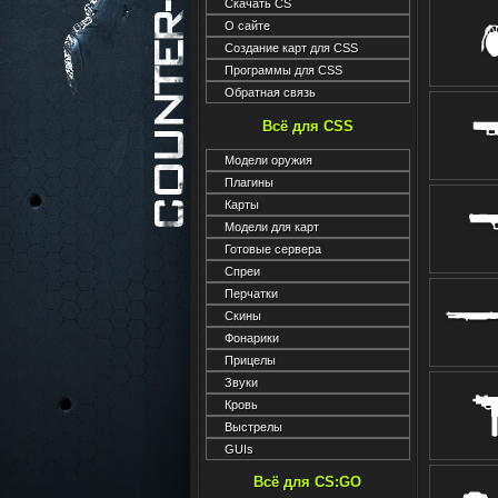
Скачать CS
О сайте
Создание карт для CSS
Программы для CSS
Обратная связь
Всё для CSS
Модели оружия
Плагины
Карты
Модели для карт
Готовые сервера
Спреи
Перчатки
Скины
Фонарики
Прицелы
Звуки
Кровь
Выстрелы
GUIs
Всё для CS:GO