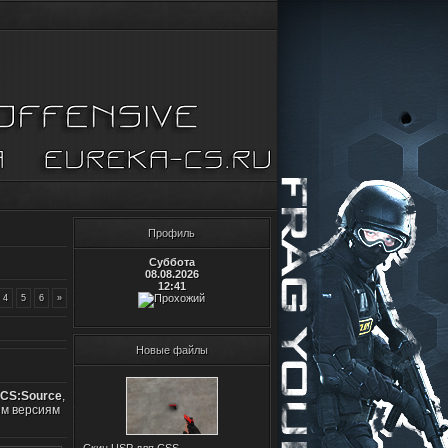
Профиль
Суббота
08.08.2026
12:41
4
5
6
»
Новые файлы
 CS:Source
,
ем версиям