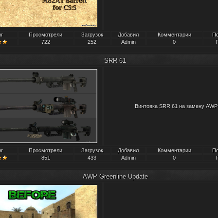
нг
Просмотрели
Загрузок
Добавил
Комментарии
П
722
252
Admin
0
SRR 61
Винтовка SRR 61 на замену AWP
нг
Просмотрели
Загрузок
Добавил
Комментарии
П
851
433
Admin
0
AWP Greenline Update