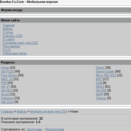
Eureka-Cs.Com - Мобильная версия
Форма входа
Меню сайта
Главная
Файлы
Статьи
Скачать CSS
О сайте
Создание карт для CSS
Программы
F.A.Q
Обратная связь
Разделы
Ножи
[32]
Glock
[39]
Sig P228
[49]
Desert Eagle
[88]
Five Seven
[50]
M3 и XM 1014
[11]
MAC 10
[11]
MP5
[17]
P90
[43]
Galil
[8]
AK-47
[55]
M4A1
[81]
Sig 552
[10]
Sig 550
[5]
Scout
[11]
AWP
[30]
Гранаты
[19]
Гильзы
[5]
XM 1014
[4]
Главная
»
Файлы
»
Модели оружия для CSS
» Ножи
В категории материалов
:
32
Показано материалов
:
1-5
Сортировать по
:
Загрузкам
·
Просмотрам