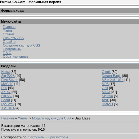
Eureka-Cs.Com - Мобильная версия
Форма входа
Меню сайта
Главная
Файлы
Статьи
Скачать CSS
О сайте
Создание карт для CSS
Программы
F.A.Q
Обратная связь
Разделы
Ножи
[32]
Glock
[39]
Sig P228
[49]
Desert Eagle
[88]
Five Seven
[50]
M3 и XM 1014
[11]
MAC 10
[11]
MP5
[17]
P90
[43]
Galil
[8]
AK-47
[55]
M4A1
[81]
Sig 552
[10]
Sig 550
[5]
Scout
[11]
AWP
[30]
Гранаты
[19]
Гильзы
[5]
XM 1014
[4]
Главная
»
Файлы
»
Модели оружия для CSS
» Daul Elites
В категории материалов
:
44
Показано материалов
:
6-10
Сортировать по
:
Загрузкам
·
Просмотрам