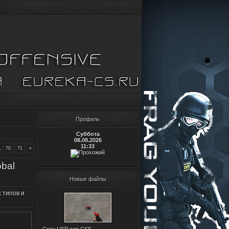
Профиль
Суббота
08.08.2026
11:33
.
70
71
»
obal
Новые файлы
 типов и