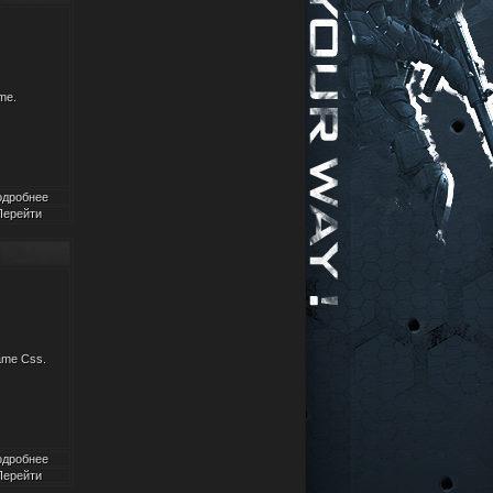
me.
одробнее
Перейти
ame Css.
одробнее
Перейти