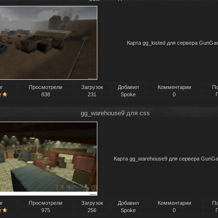
Карта gg_losted для сервера GunGa
нг
Просмотрели
Загрузок
Добавил
Комментарии
П
838
231
Spoke
0
gg_warehouse9 для css
Карта gg_warehouse9 для сервера GunG
нг
Просмотрели
Загрузок
Добавил
Комментарии
П
975
256
Spoke
0