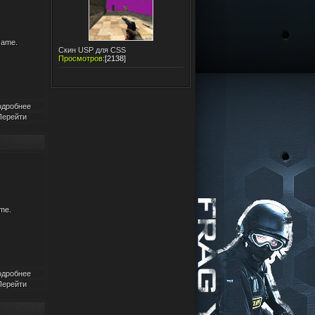
Game.
Скин USP для CSS
Просмотров
:
[2138]
одробнее
Перейти
me.
одробнее
Перейти