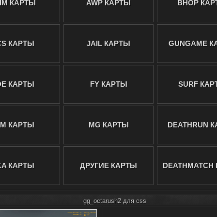
IM КАРТЫ
AWP КАРТЫ
BHOP КАР
CS КАРТЫ
JAIL КАРТЫ
GUNGAME К
DE КАРТЫ
FY КАРТЫ
SURF КАР
ZM КАРТЫ
MG КАРТЫ
DEATHRUN К
KA КАРТЫ
ДРУГИЕ КАРТЫ
DEATHMATCH 
gg_octarush2 для css