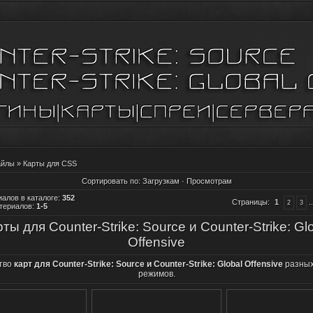
айлы
» Карты для CSS
Сортировать по
:
Загрузкам
·
Просмотрам
алов в каталоге
:
352
Страницы
:
1
..
2
3
териалов
:
1-5
ты для Counter-Strike: Source и Counter-Strike: Gl
Offensive
тво
карт для Counter-Strike: Source и Counter-Strike: Global Offensive
разных
режимов.