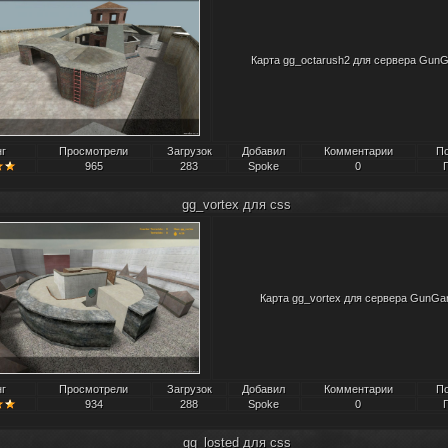
Карта gg_octarush2 для сервера Gun
нг
Просмотрели
Загрузок
Добавил
Комментарии
П
965
283
Spoke
0
gg_vortex для css
Карта gg_vortex для сервера GunGa
нг
Просмотрели
Загрузок
Добавил
Комментарии
П
934
288
Spoke
0
gg_losted для css