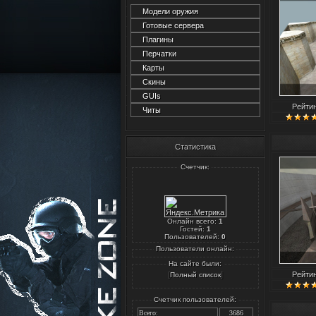
Модели оружия
Готовые сервера
Плагины
Перчатки
Карты
Скины
GUIs
Рейти
Читы
Статистика
Счетчик:
Онлайн всего:
1
Гостей:
1
Пользователей:
0
Пользователи онлайн:
На сайте были:
Рейти
[
]
Полный список
Счетчик пользователей:
Всего:
3686