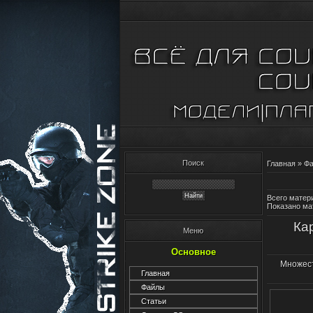
Поиск
Главная
»
Ф
Всего матери
Показано ма
Кар
Меню
Основное
Множес
Главная
Файлы
Статьи