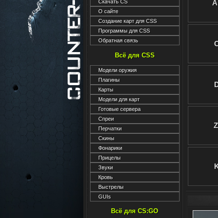
Скачать CS
A
О сайте
Создание карт для CSS
Программы для CSS
Обратная связь
Всё для CSS
Модели оружия
Плагины
Карты
Модели для карт
Готовые сервера
Спреи
Перчатки
Скины
Фонарики
Прицелы
Звуки
Кровь
Выстрелы
GUIs
Всё для CS:GO