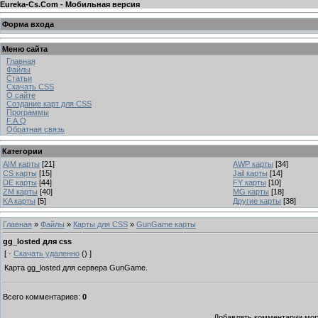
Eureka-Cs.Com - Мобильная версия
Форма входа
Меню сайта
Главная
Файлы
Статьи
Скачать CSS
О сайте
Создание карт для CSS
Программы
F.A.Q
Обратная связь
Категории
AIM карты
[21]
AWP карты
[34]
CS карты
[15]
Jail карты
[14]
DE карты
[44]
FY карты
[10]
ZM карты
[40]
MG карты
[18]
KA карты
[5]
Другие карты
[38]
Главная
»
Файлы
»
Карты для CSS
»
GunGame карты
gg_losted для css
[ ·
Скачать удаленно
() ]
Карта
gg_losted для сервера GunGame.
Всего комментариев
:
0
Добавлять комментарии могу