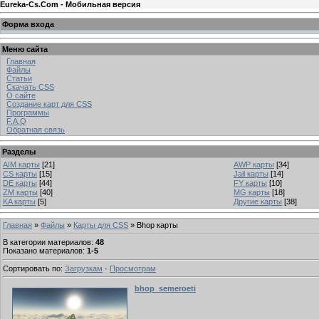
Eureka-Cs.Com - Мобильная версия
Форма входа
Меню сайта
Главная
Файлы
Статьи
Скачать CSS
О сайте
Создание карт для CSS
Программы
F.A.Q
Обратная связь
Разделы
AIM карты
[21]
AWP карты
[34]
CS карты
[15]
Jail карты
[14]
DE карты
[44]
FY карты
[10]
ZM карты
[40]
MG карты
[18]
KA карты
[5]
Другие карты
[38]
Главная
»
Файлы
»
Карты для CSS
» Bhop карты
В категории материалов
:
48
Показано материалов
:
1-5
Сортировать по
:
Загрузкам
·
Просмотрам
bhop_semeroeti