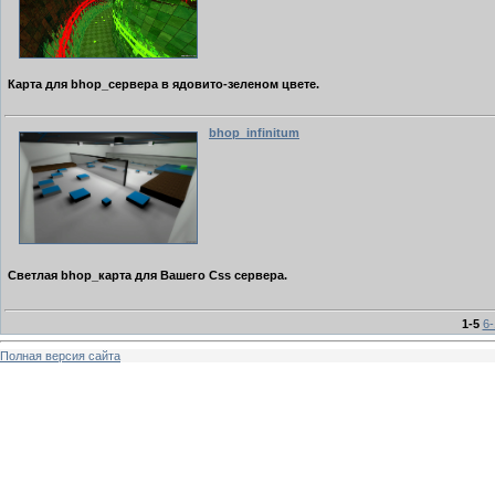
Карта для bhop_сервера в ядовито-зеленом цвете.
bhop_infinitum
Светлая
bhop_карта для Вашего Css сервера.
1-5
6-
Полная версия сайта