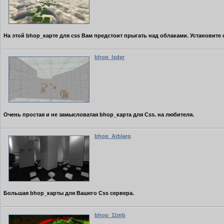
На этой bhop_карте для css Вам предстоит прыгать над облаками. Установите 
bhop_lsder
Очень простая и не замысловатая bhop_карта для Css. на любителя.
bhop_Arblarg
Большая bhop_карты для Вашего Css сервера.
bhop_11mb