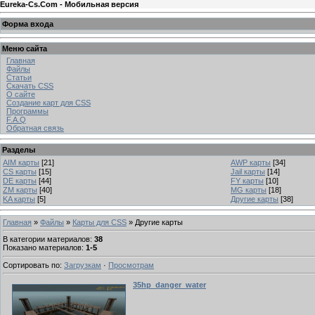
Eureka-Cs.Com - Мобильная версия
Форма входа
Меню сайта
Главная
Файлы
Статьи
Скачать CSS
О сайте
Создание карт для CSS
Программы
F.A.Q
Обратная связь
Разделы
AIM карты
[21]
AWP карты
[34]
CS карты
[15]
Jail карты
[14]
DE карты
[44]
FY карты
[10]
ZM карты
[40]
MG карты
[18]
KA карты
[5]
Другие карты
[38]
Главная
»
Файлы
»
Карты для CSS
» Другие карты
В категории материалов
:
38
Показано материалов
:
1-5
Сортировать по
:
Загрузкам
·
Просмотрам
35hp_danger_water