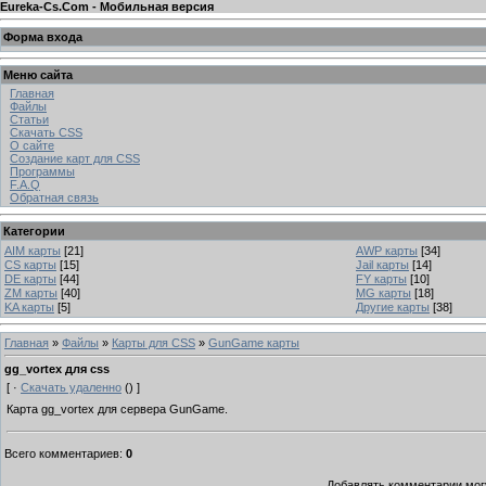
Eureka-Cs.Com - Мобильная версия
Форма входа
Меню сайта
Главная
Файлы
Статьи
Скачать CSS
О сайте
Создание карт для CSS
Программы
F.A.Q
Обратная связь
Категории
AIM карты
[21]
AWP карты
[34]
CS карты
[15]
Jail карты
[14]
DE карты
[44]
FY карты
[10]
ZM карты
[40]
MG карты
[18]
KA карты
[5]
Другие карты
[38]
Главная
»
Файлы
»
Карты для CSS
»
GunGame карты
gg_vortex для css
[ ·
Скачать удаленно
() ]
Карта
gg_vortex
для сервера GunGame.
Всего комментариев
:
0
Добавлять комментарии могу