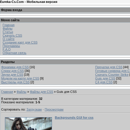
Eureka-Cs.Com - Мобильная версия
Форма входа
Меню сайта
Главная
Файлы
Статьи
Скачать CSS
О сайте
Создание карт для CSS
Программы
F.A.Q
Обратная связь
Разделы
Фонарики для CSS
[16]
Перчатки для CSS
[44]
Спреи для CSS
[36]
Готовые сервера для 
Звуки для CSS
[19]
Скачать Counter Strike
Модели на карте для CSS
[9]
Guis для CSS
[32]
Выстрелы для CSS
[2]
C4 для CSS
[2]
Главная
»
Файлы
»
Файлы для CSS
» Guis для CSS
В категории материалов
:
32
Показано материалов
:
1-5
Сортировать по
:
Загрузкам
·
Просмотрам
Backgrounds GUI for css