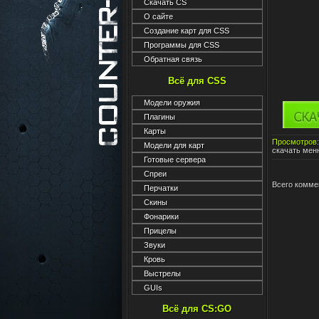
Скачать CS
О сайте
Создание карт для CSS
Программы для CSS
Обратная связь
Всё для CSS
Модели оружия
Плагины
Карты
Просмотров
Модели для карт
скачать мен
Готовые сервера
Спреи
Всего комме
Перчатки
Скины
Фонарики
Прицелы
Звуки
Кровь
Выстрелы
GUIs
Всё для CS:GO