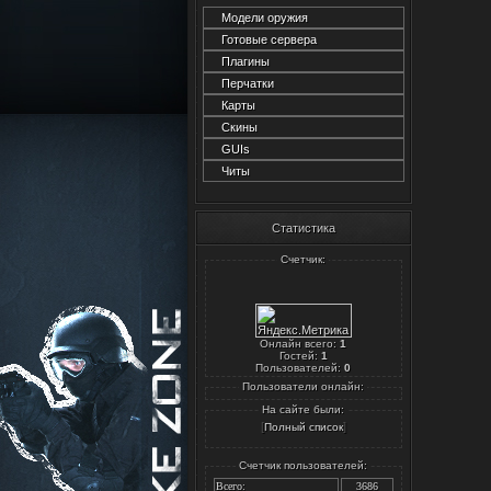
Модели оружия
Готовые сервера
Плагины
Перчатки
Карты
Скины
GUIs
Читы
Статистика
Счетчик:
Онлайн всего:
1
Гостей:
1
Пользователей:
0
Пользователи онлайн:
На сайте были:
[
]
Полный список
Счетчик пользователей:
Всего:
3686