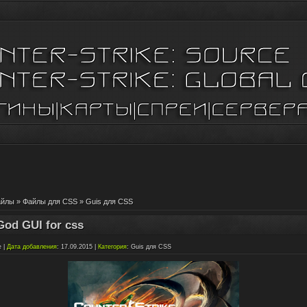
айлы
»
Файлы для CSS
»
Guis для CSS
God GUI for css
e
|
Дата добавления
: 17.09.2015 |
Категория
:
Guis для CSS