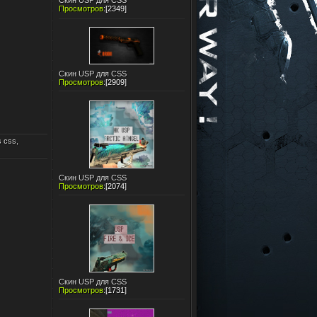
Скин USP для CSS
Просмотров
:
[2349]
Скин USP для CSS
Просмотров
:
[2909]
s css
,
Скин USP для CSS
Просмотров
:
[2074]
Скин USP для CSS
Просмотров
:
[1731]