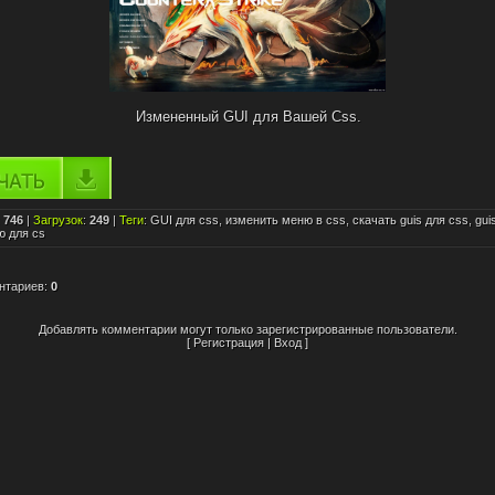
Измененный GUI для Вашей Css.
:
746
|
Загрузок
:
249
|
Теги
:
GUI для css
,
изменить меню в css
,
скачать guis для css
,
gui
ю для cs
нтариев
:
0
Добавлять комментарии могут только зарегистрированные пользователи.
[
Регистрация
|
Вход
]