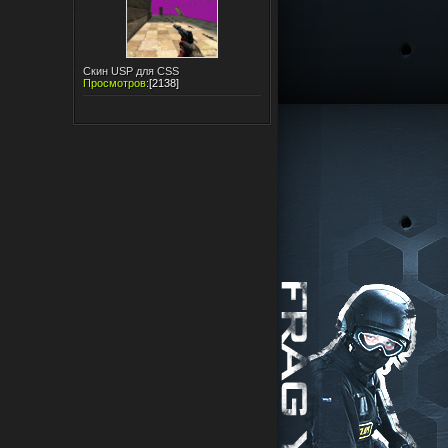
Скин USP для CSS
Просмотров
:
[2138]