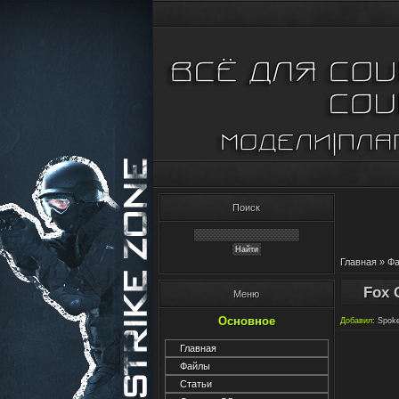
Поиск
Главная
»
Ф
Fox 
Меню
Основное
Добавил
:
Spok
Главная
Файлы
Статьи