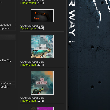
Скин USP для CSS
ss
Просмотров
:
[2349]
одробнее
Скин USP для CSS
Перейти
Просмотров
:
[2909]
 Far Cry
Скин USP для CSS
Просмотров
:
[2074]
одробнее
Перейти
Скин USP для CSS
Просмотров
:
[1731]