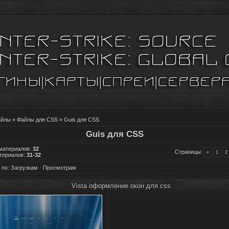
айлы
»
Файлы для CSS
» Guis для CSS
Guis для CSS
 материалов
:
32
Страницы
:
«
1
2
териалов
:
31-32
 по
:
Загрузкам
·
Просмотрам
Vista оформление окон для css