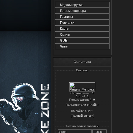
Модели оружия
Готовые сервера
Плагины
Перчатки
Карты
Скины
GUIs
Читы
Статистика
Счетчик:
Онлайн всего:
1
Гостей:
1
Пользователей:
0
Пользователи онлайн:
На сайте были:
[
]
Полный список
Счетчик пользователей:
Всего:
3686