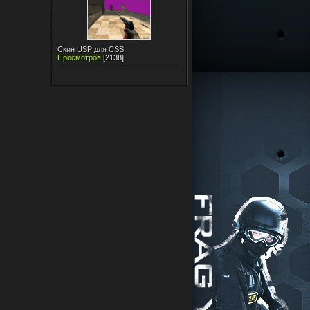
Скин USP для CSS
Просмотров
:
[2138]