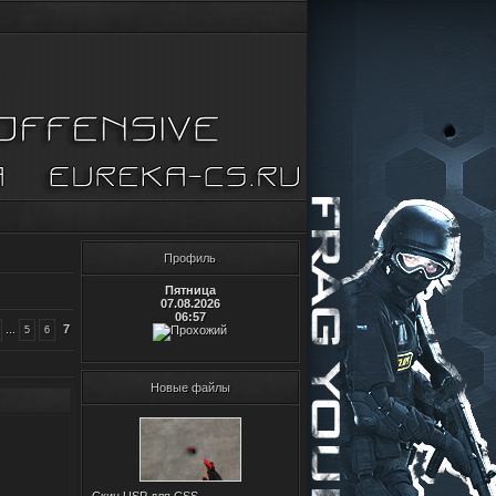
Профиль
Пятница
07.08.2026
06:57
...
7
5
6
Новые файлы