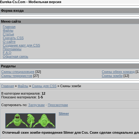
Eureka-Cs.Com - Мобильная версия
Форма входа
Меню сайта
Главная
Файлы
Статьи
Скачать CSS
О сайте
Создание карт для CSS
Программы
F.A.Q
Обратная связь
Разделы
Скины спецназовцев
[32]
Скины обеих команд
[1
Скины террористов
[27]
Скины зомби
[12]
Главная
»
Файлы
»
Скины для CSS
» Скины зомби
В категории материалов
:
12
Показано материалов
:
1-5
Сортировать по
:
Загрузкам
·
Просмотрам
Slimer
Отличный скин зомби-приведения Slimer для Css. Скин сделан специально дл