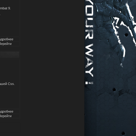
ombat 9.
e
одробнее
Перейти
ашей Css.
одробнее
Перейти