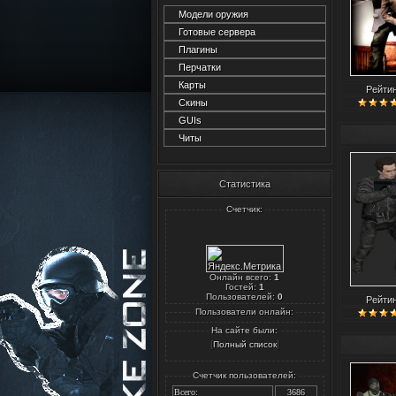
Модели оружия
Готовые сервера
Плагины
Перчатки
Карты
Рейти
Скины
GUIs
Читы
Статистика
Счетчик:
Онлайн всего:
1
Гостей:
1
Пользователей:
0
Рейти
Пользователи онлайн:
На сайте были:
[
]
Полный список
Счетчик пользователей:
Всего:
3686