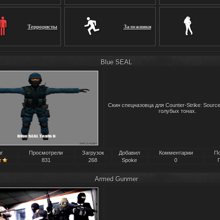
Террористы
Заложники
Blue SEAL
Скин спецназовца для Counter-Strike: Sourc
голубых тонах.
нг
Просмотрели
Загрузок
Добавил
Комментарии
П
831
268
Spoke
0
Armed Gunmer