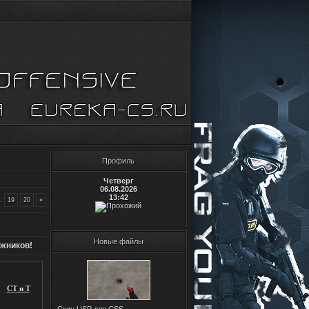
Профиль
Четверг
06.08.2026
13:42
.
19
20
»
Новые файлы
ожников!
CT и T