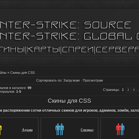
айлы
» Скины для CSS
Сортировать по
:
Загрузкам
·
Просмотрам
алов в каталоге
:
99
Страницы
:
1
..
2
3
териалов
:
1-5
Скины для CSS
 распоряжении сотни отличных скинов для игроков, админов, зомби, зал
Админ
Спецназ