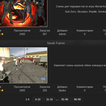
Скины для террористов из игры Mortal K
Sub-Zero, Skorpion, Reptile, Smok
нг
Просмотрели
Загрузок
Добавил
Комментарии
П
2450
357
Admin
0
Serah Farron
Заменяет скины игроков обеих команд в в
нг
Просмотрели
Загрузок
Добавил
Комментарии
П
1855
329
Spoke
0
1-5
6-10
11-15
...
91-95
96-99