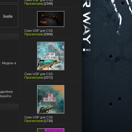
Скин USP для CSS
Просмотров
:
[2348]
Зомби
Скин USP для CSS
Просмотров
:
[2908]
e. Модель в
Скин USP для CSS
Просмотров
:
[2072]
одробнее
Перейти
Скин USP для CSS
Просмотров
:
[1730]