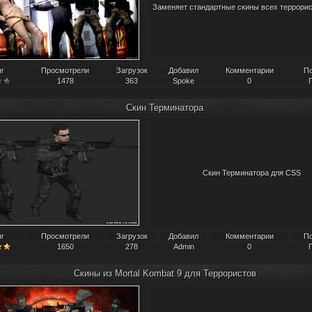
Заменяет стандартные скины всех террорис
нг
Просмотрели
Загрузок
Добавил
Комментарии
П
1478
363
Spoke
0
Скин Терминатора
Скин Терминатора для CSS
нг
Просмотрели
Загрузок
Добавил
Комментарии
П
1650
278
Admin
0
Скины из Mortal Kombat 9 для Террористов