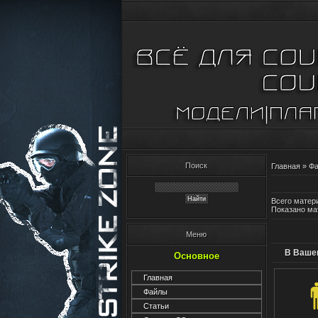
Поиск
Главная
»
Ф
Всего матери
Показано ма
Меню
В Вашем
Основное
Главная
Файлы
Статьи