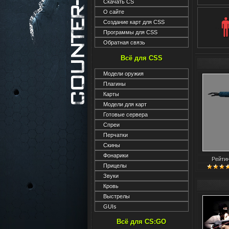
Скачать CS
О сайте
Создание карт для CSS
Программы для CSS
Обратная связь
Всё для CSS
Модели оружия
Плагины
Карты
Модели для карт
Готовые сервера
Спреи
Перчатки
Скины
Фонарики
Рейти
Прицелы
Звуки
Кровь
Выстрелы
GUIs
Всё для CS:GO