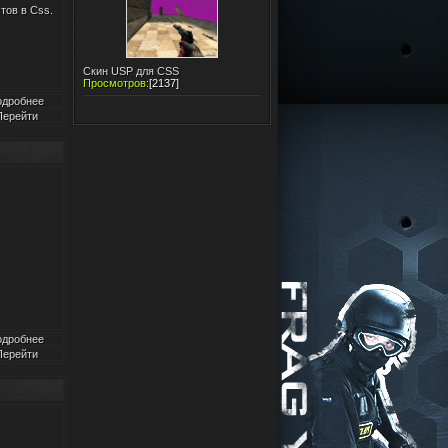
тов в Css.
Скин USP для CSS
Просмотров
:
[2137]
одробнее
Перейти
одробнее
Перейти