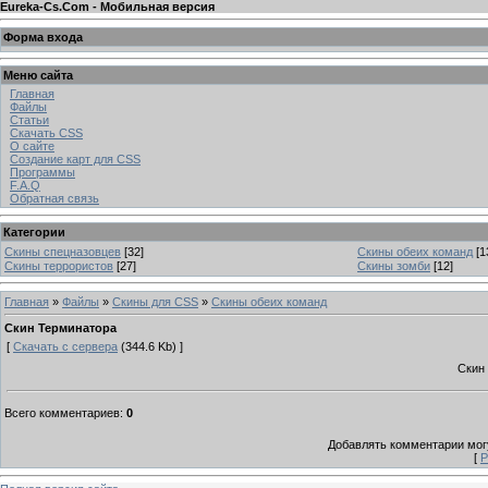
Eureka-Cs.Com - Мобильная версия
Форма входа
Меню сайта
Главная
Файлы
Статьи
Скачать CSS
О сайте
Создание карт для CSS
Программы
F.A.Q
Обратная связь
Категории
Скины спецназовцев
[32]
Скины обеих команд
[1
Скины террористов
[27]
Скины зомби
[12]
Главная
»
Файлы
»
Скины для CSS
»
Скины обеих команд
Скин Терминатора
[
Скачать с сервера
(344.6 Kb) ]
Скин
Всего комментариев
:
0
Добавлять комментарии могу
[
Р