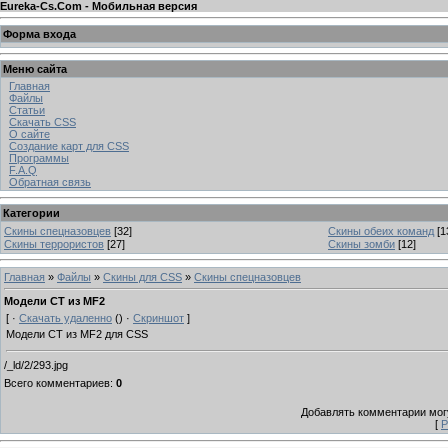
Eureka-Cs.Com - Мобильная версия
Форма входа
Меню сайта
Главная
Файлы
Статьи
Скачать CSS
О сайте
Создание карт для CSS
Программы
F.A.Q
Обратная связь
Категории
Скины спецназовцев
[32]
Скины обеих команд
[1
Скины террористов
[27]
Скины зомби
[12]
Главная
»
Файлы
»
Скины для CSS
»
Скины спецназовцев
Модели CT из MF2
[ ·
Скачать удаленно
() ·
Скриншот
]
Модели CT из MF2 для CSS
/_ld/2/293.jpg
Всего комментариев
:
0
Добавлять комментарии могу
[
Р