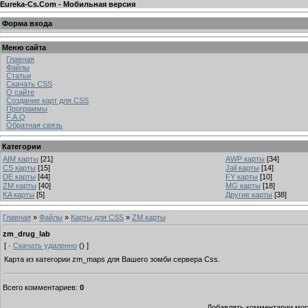
Eureka-Cs.Com - Мобильная версия
Форма входа
Меню сайта
Главная
Файлы
Статьи
Скачать CSS
О сайте
Создание карт для CSS
Программы
F.A.Q
Обратная связь
Категории
AIM карты
[21]
AWP карты
[34]
CS карты
[15]
Jail карты
[14]
DE карты
[44]
FY карты
[10]
ZM карты
[40]
MG карты
[18]
KA карты
[5]
Другие карты
[38]
Главная
»
Файлы
»
Карты для CSS
»
ZM карты
zm_drug_lab
[ ·
Скачать удаленно
() ]
Карта из категории
zm_maps для Вашего зомби сервера Css.
Всего комментариев
:
0
Добавлять комментарии могу