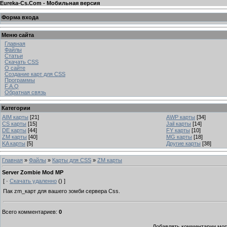
Eureka-Cs.Com - Мобильная версия
Форма входа
Меню сайта
Главная
Файлы
Статьи
Скачать CSS
О сайте
Создание карт для CSS
Программы
F.A.Q
Обратная связь
Категории
AIM карты
[21]
AWP карты
[34]
CS карты
[15]
Jail карты
[14]
DE карты
[44]
FY карты
[10]
ZM карты
[40]
MG карты
[18]
KA карты
[5]
Другие карты
[38]
Главная
»
Файлы
»
Карты для CSS
»
ZM карты
Server Zombie Mod MP
[ ·
Скачать удаленно
() ]
Пак zm_карт для вашего зомби сервера Css.
Всего комментариев
:
0
Добавлять комментарии могу