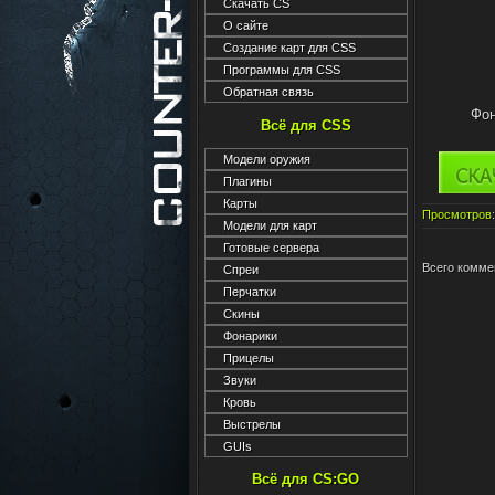
Скачать CS
О сайте
Создание карт для CSS
Программы для CSS
Обратная связь
Фон
Всё для CSS
Модели оружия
Плагины
Карты
Просмотров
Модели для карт
Готовые сервера
Всего комме
Спреи
Перчатки
Скины
Фонарики
Прицелы
Звуки
Кровь
Выстрелы
GUIs
Всё для CS:GO