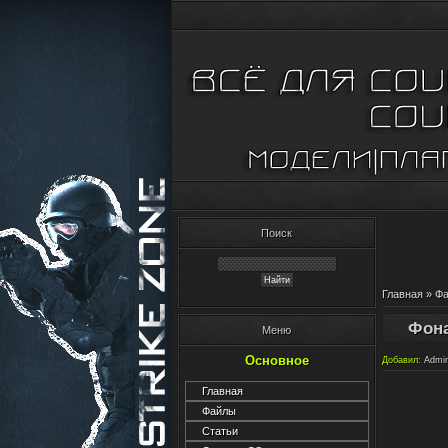
Поиск
Главная
»
Ф
Фона
Меню
Основное
Добавил
:
Admi
Главная
Файлы
Статьи