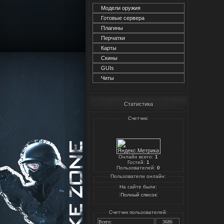
Модели оружия
Готовые сервера
Плагины
Перчатки
Карты
Скины
GUIs
Читы
Статистика
Счетчик:
Онлайн всего:
1
Гостей:
1
Пользователей:
0
Пользователи онлайн:
На сайте были:
[
]
Полный список
Счетчик пользователей:
Всего:
3686