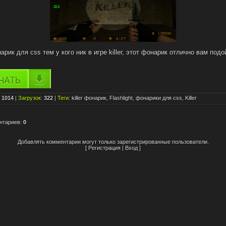
арик для css тем у кого ник в игре killer, этот фонарик отлично вам подо
:
1014
|
Загрузок
:
322
|
Теги
:
killer фонарик
,
Flashlight
,
фонарики для css
,
Killer
нтариев
:
0
Добавлять комментарии могут только зарегистрированные пользователи.
[
Регистрация
|
Вход
]