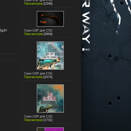
Скин USP для CSS
Просмотров
:
[2349]
йдёт
Скин USP для CSS
Просмотров
:
[2909]
Скин USP для CSS
Просмотров
:
[2074]
Скин USP для CSS
Просмотров
:
[1731]