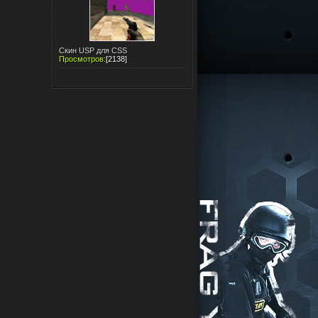
Скин USP для CSS
Просмотров
:
[2138]