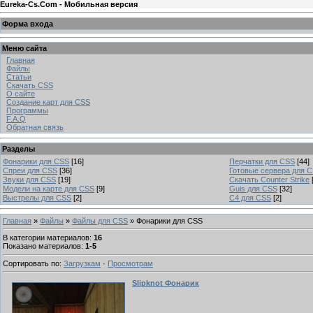
Eureka-Cs.Com - Мобильная версия
Форма входа
Меню сайта
Главная
Файлы
Статьи
Скачать CSS
О сайте
Создание карт для CSS
Программы
F.A.Q
Обратная связь
Разделы
Фонарики для CSS
[16]
Перчатки для CSS
[44]
Спреи для CSS
[36]
Готовые сервера для 
Звуки для CSS
[19]
Скачать Counter Strike
Модели на карте для CSS
[9]
Guis для CSS
[32]
Выстрелы для CSS
[2]
C4 для CSS
[2]
Главная
»
Файлы
»
Файлы для CSS
» Фонарики для CSS
В категории материалов
:
16
Показано материалов
:
1-5
Сортировать по
:
Загрузкам
·
Просмотрам
Slipknot Фонарик