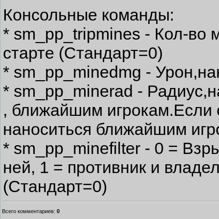
Консольные команды:
* sm_pp_tripmines - Кол-во 
старте (Стандарт=0)
* sm_pp_minedmg - Урон,на
* sm_pp_minerad - Радиус,н
, ближайшим игрокам.Если с
наноситься ближайшим игр
* sm_pp_minefilter - 0 = Вз
ней, 1 = противник и владе
(Стандарт=0)
Всего комментариев
:
0