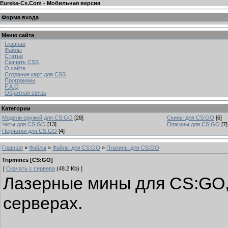
Eureka-Cs.Com - Мобильная версия
Форма входа
Меню сайта
Главная
Файлы
Статьи
Скачать CSS
О сайте
Создание карт для CSS
Программы
F.A.Q
Обратная связь
Категории
Модели оружий для CS:GO
[28]
Скины для CS:GO
[6]
Читы для CS:GO
[13]
Плагины для CS:GO
[7]
Перчатки для CS:GO
[4]
Главная
»
Файлы
»
Файлы для CS:GO
»
Плагины для CS:GO
Tripmines [CS:GO]
[
Скачать с сервера
(48.2 Kb) ]
Лазерные мины для CS:GO,
серверах.