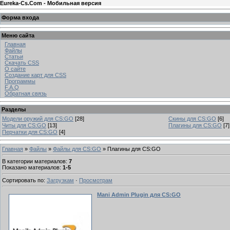
Eureka-Cs.Com - Мобильная версия
Форма входа
Меню сайта
Главная
Файлы
Статьи
Скачать CSS
О сайте
Создание карт для CSS
Программы
F.A.Q
Обратная связь
Разделы
Модели оружий для CS:GO
[28]
Скины для CS:GO
[6]
Читы для CS:GO
[13]
Плагины для CS:GO
[7]
Перчатки для CS:GO
[4]
Главная
»
Файлы
»
Файлы для CS:GO
» Плагины для CS:GO
В категории материалов
:
7
Показано материалов
:
1-5
Сортировать по
:
Загрузкам
·
Просмотрам
Mani Admin Plugin для CS:GO