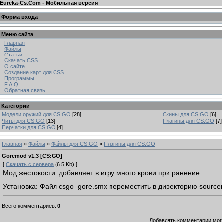
Eureka-Cs.Com - Мобильная версия
Форма входа
Меню сайта
Главная
Файлы
Статьи
Скачать CSS
О сайте
Создание карт для CSS
Программы
F.A.Q
Обратная связь
Категории
Модели оружий для CS:GO
[28]
Скины для CS:GO
[6]
Читы для CS:GO
[13]
Плагины для CS:GO
[7]
Перчатки для CS:GO
[4]
Главная
»
Файлы
»
Файлы для CS:GO
»
Плагины для CS:GO
Goremod v1.3 [CS:GO]
[
Скачать с сервера
(6.5 Kb) ]
Мод жестокости, добавляет в игру много крови при ранение.
Установка: Файл csgo_gore.smx переместить в директорию sourcem
Всего комментариев
:
0
Добавлять комментарии могу