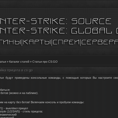
атьи
»
Каталог статей
»
Статьи про CS:GO
йка прицела в cs:go
атье будут приведены консольные команды, с помощью которых Вы настроите сво
биться:
 ботов (можно и на паблике).
дим на карту без ботов! Включаем консоль и пробуем команды:
0/1) - выкл/вкл прицел
style (1/2/3/4/5) - стиль прицела:
инамический
татический