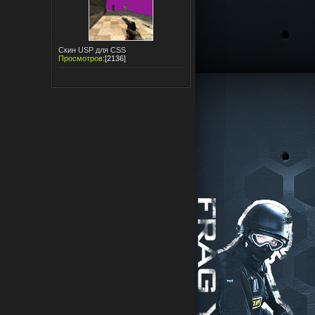
Скин USP для CSS
Просмотров
:
[2136]