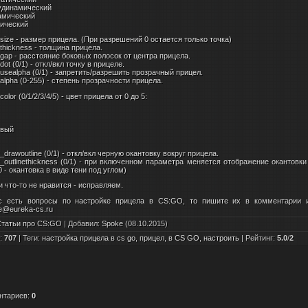
удинамический
амический
тический
rsize - размер прицела. (При разрешений 0 остается только точка)
rthickness - толщина прицела.
rgap - расстояние боковых полосок от центра прицела.
dot (0/1) - откл/вкл точку в прицеле.
rusealpha (0/1) - запретить/разрешить прозрачный прицел.
ralpha (0-255) - степень прозрачности прицела.
color (0/1/2/3/4/5) - цвет прицела от 0 до 5:
й
й
овый
й
r_drawoutline (0/1) - откл/вкл черную окантовку вокруг прицела.
r_outlinethickness (0/1) - при включенном параметра меняется отображение окантовки
0 - окантовка в виде тени под углом)
и что-то не нравится - исправляем.
с есть вопросы по настройке прицела в CS:GO, то пишите их в комментарии 
e@eureka-cs.ru
татьи про CS:GO
|
Добавил
:
Spoke
(08.10.2015)
:
707
|
Теги
:
настройка прицела в cs go
,
прицел
,
в CS GO
,
настроить
|
Рейтинг
:
5.0
/
2
нтариев
:
0