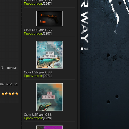
Скин USP для CSS
Просмотров
:
[2347]
Скин USP для CSS
Просмотров
:
[2907]
 (1 - полная
Скин USP для CSS
Просмотров
:
[2071]
или мне на
Скин USP для CSS
Просмотров
:
[1728]