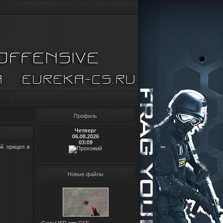
Профиль
Четверг
06.08.2026
03:09
й прицел в
Новые файлы