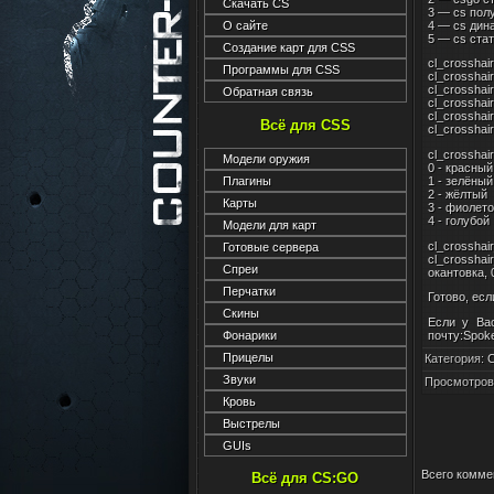
Скачать CS
3 — cs пол
4 — cs дин
О сайте
5 — cs ста
Создание карт для CSS
cl_crosshai
Программы для CSS
cl_crosshai
cl_crosshai
Обратная связь
cl_crosshair
cl_crosshai
Всё для CSS
cl_crosshai
cl_crosshair
Модели оружия
0 - красны
Плагины
1 - зелёны
2 - жёлтый
Карты
3 - фиолет
4 - голубо
Модели для карт
cl_crosshai
Готовые сервера
cl_crosshai
Спреи
окантовка, 
Перчатки
Готово, есл
Скины
Если у Ва
Фонарики
почту:Spok
Прицелы
Категория
:
С
Звуки
Просмотров
Кровь
Выстрелы
GUIs
Всего комме
Всё для CS:GO