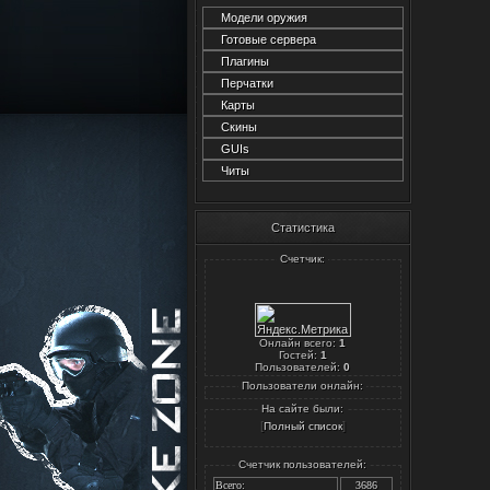
Модели оружия
Готовые сервера
Плагины
Перчатки
Карты
Скины
GUIs
Читы
Статистика
Счетчик:
Онлайн всего:
1
Гостей:
1
Пользователей:
0
Пользователи онлайн:
На сайте были:
[
]
Полный список
Счетчик пользователей:
Всего:
3686