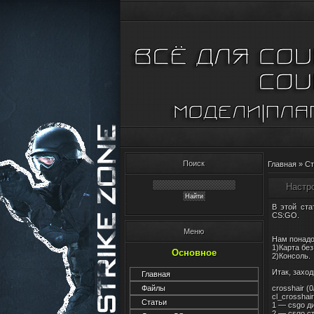
Поиск
Главная
»
Ст
Настро
В этой ст
CS:GO.
Меню
Нам понадо
1)Карта без
Основное
2)Консоль.
Итак, захо
Главная
crosshair (
Файлы
cl_crosshair
Статьи
1 — csgo д
2 — csgo с