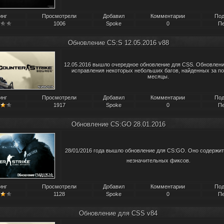
инг
Просмотрели
Добавил
Комментарии
Под
1006
Spoke
0
Пе
Обновление CS:S 12.05.2016 v88
12.05.2016 вышло очередное обновление для CSS. Обновлен
исправления некоторых небольших багов, найденных за п
месяцы.
инг
Просмотрели
Добавил
Комментарии
Под
1917
Spoke
0
Пе
Обновление CS:GO 28.01.2016
28/01/2016 года вышло обновление для CS:GO. Оно содержит
незначительных фиксов.
инг
Просмотрели
Добавил
Комментарии
Под
1128
Spoke
0
Пе
Обновление для CSS v84