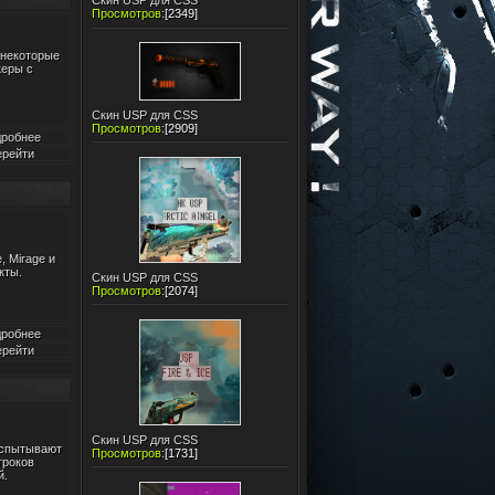
Скин USP для CSS
Просмотров
:
[2349]
 некоторые
керы с
Скин USP для CSS
Просмотров
:
[2909]
робнее
рейти
, Mirage и
кты.
Скин USP для CSS
Просмотров
:
[2074]
робнее
рейти
Скин USP для CSS
 испытывают
Просмотров
:
[1731]
гроков
й.