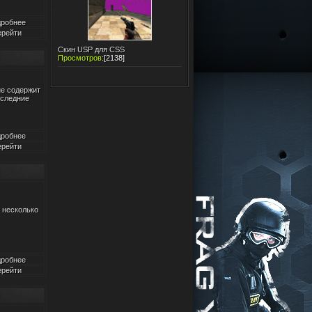
робнее
рейти
Скин USP для CSS
Просмотров
:
[2138]
ие содержит
оследние
робнее
рейти
 несколько
робнее
рейти