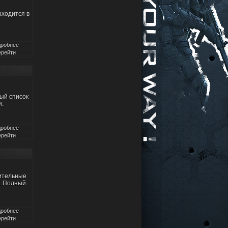
аходится в
робнее
рейти
ный список
и.
робнее
рейти
ительные
. Полный
робнее
рейти