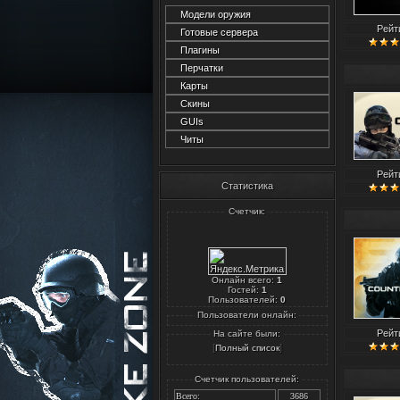
Модели оружия
Рейт
Готовые сервера
Плагины
Перчатки
Карты
Скины
GUIs
Читы
Рейт
Статистика
Счетчик:
Онлайн всего:
1
Гостей:
1
Пользователей:
0
Пользователи онлайн:
Рейт
На сайте были:
[
]
Полный список
Счетчик пользователей:
Всего:
3686