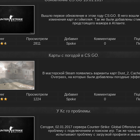
Вышло первое обновление в этом году CS:GO. В него вошли
изменения карт и гэймплея. Так же были добавлены сти
предстоящего мажора в Атланте.
инг
Просмотрели
Добавил
Комментарии
Под
2811
Spoke
0
Пе
Карты с погодой в CS:GO.
В мастерской Steam появились варианты карт Dust_2, Cache
Overpass, на которых были добавлены погодные эффе
инг
Просмотрели
Добавил
Комментарии
Под
1224
Spoke
0
Пе
У Кс го проблемы.
Сегодня, 02.01.2017 сервера Counter-Strike: Global Offensive
проблему с подключением и поиском игр. Так же часть и
испытывают проблему с загрузкой профиля и звани