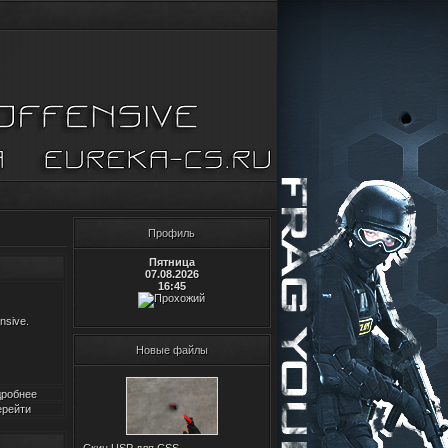
Профиль
Пятница
07.08.2026
16:45
nsive.
Новые файлы
робнее
рейти