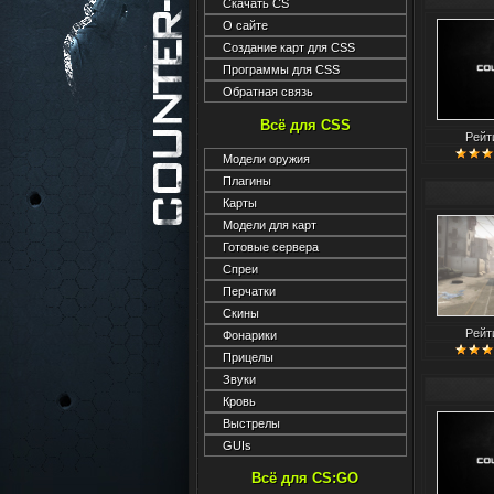
Скачать CS
О сайте
Создание карт для CSS
Программы для CSS
Обратная связь
Всё для CSS
Рейт
Модели оружия
Плагины
Карты
Модели для карт
Готовые сервера
Спреи
Перчатки
Скины
Рейт
Фонарики
Прицелы
Звуки
Кровь
Выстрелы
GUIs
Всё для CS:GO