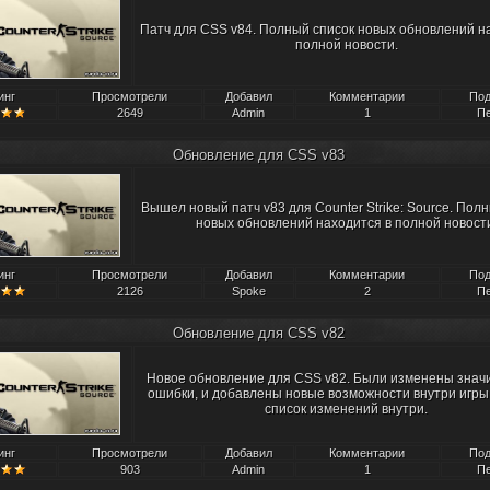
Патч для CSS v84. Полный список новых обновлений н
полной новости.
инг
Просмотрели
Добавил
Комментарии
Под
2649
Admin
1
Пе
Обновление для CSS v83
Вышел новый патч v83 для Counter Strike: Source. Пол
новых обновлений находится в полной новост
инг
Просмотрели
Добавил
Комментарии
Под
2126
Spoke
2
Пе
Обновление для CSS v82
Новое обновление для CSS v82. Были изменены знач
ошибки, и добавлены новые возможности внутри игры
список изменений внутри.
инг
Просмотрели
Добавил
Комментарии
Под
903
Admin
1
Пе