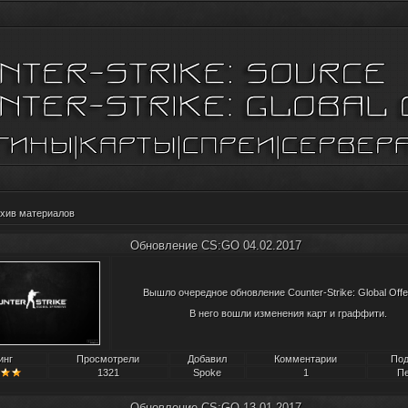
хив материалов
Обновление CS:GO 04.02.2017
Вышло очередное обновление Counter-Strike: Global Offe
В него вошли изменения карт и граффити.
инг
Просмотрели
Добавил
Комментарии
Под
1321
Spoke
1
Пе
Обновление CS:GO 13.01.2017