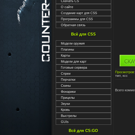
Скачать CS
О сайте
Создание карт для CSS
Программы для CSS
Обратная связь
Всё для CSS
Модели оружия
Плагины
Карты
Модели для карт
Готовые сервера
Просмотров
Спреи
тмп
,
ксс
Перчатки
Скины
Всего комме
Фонарики
Прицелы
Звуки
Кровь
Выстрелы
GUIs
Всё для CS:GO