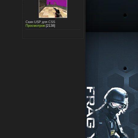
Скин USP для CSS
Просмотров
:
[2138]