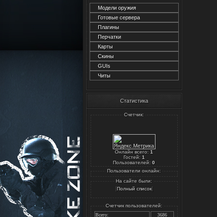
Модели оружия
Готовые сервера
Плагины
Перчатки
Карты
Скины
GUIs
Читы
Статистика
Счетчик:
Онлайн всего:
1
Гостей:
1
Пользователей:
0
Пользователи онлайн:
На сайте были:
[
]
Полный список
Счетчик пользователей:
Всего:
3686