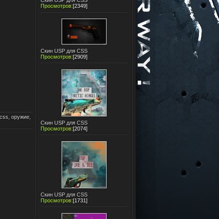
Скин USP для CSS
Просмотров
:
[2349]
Скин USP для CSS
Просмотров
:
[2909]
 css
,
оружие
,
Скин USP для CSS
Просмотров
:
[2074]
Скин USP для CSS
Просмотров
:
[1731]