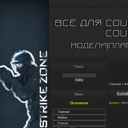
Поиск
Главная
»
Ф
Sold
Меню
Основное
Добавил
:
Admi
Главная
Файлы
Статьи