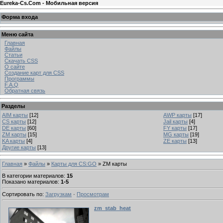
Eureka-Cs.Com - Мобильная версия
Форма входа
Меню сайта
Главная
Файлы
Статьи
Скачать CSS
О сайте
Создание карт для CSS
Программы
F.A.Q
Обратная связь
Разделы
AIM карты
[12]
AWP карты
[17]
CS карты
[12]
Jail карты
[4]
DE карты
[60]
FY карты
[17]
ZM карты
[15]
MG карты
[19]
KA карты
[4]
ZE карты
[13]
Другие карты
[13]
Главная
»
Файлы
»
Карты для CS:GO
» ZM карты
В категории материалов
:
15
Показано материалов
:
1-5
Сортировать по
:
Загрузкам
·
Просмотрам
zm_stab_heat