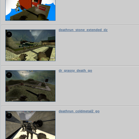
deathrun_stone_extended_dz
dr_grassy_death_go
deathrun_coldmetal2_go