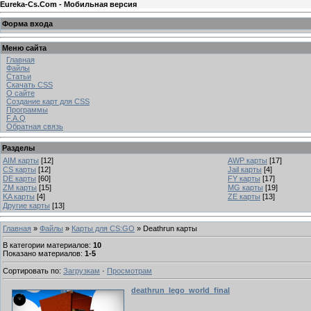
Eureka-Cs.Com - Мобильная версия
Форма входа
Меню сайта
Главная
Файлы
Статьи
Скачать CSS
О сайте
Создание карт для CSS
Программы
F.A.Q
Обратная связь
Разделы
AIM карты
[12]
AWP карты
[17]
CS карты
[12]
Jail карты
[4]
DE карты
[60]
FY карты
[17]
ZM карты
[15]
MG карты
[19]
KA карты
[4]
ZE карты
[13]
Другие карты
[13]
Главная
»
Файлы
»
Карты для CS:GO
» Deathrun карты
В категории материалов
:
10
Показано материалов
:
1-5
Сортировать по
:
Загрузкам
·
Просмотрам
deathrun_lego_world_final