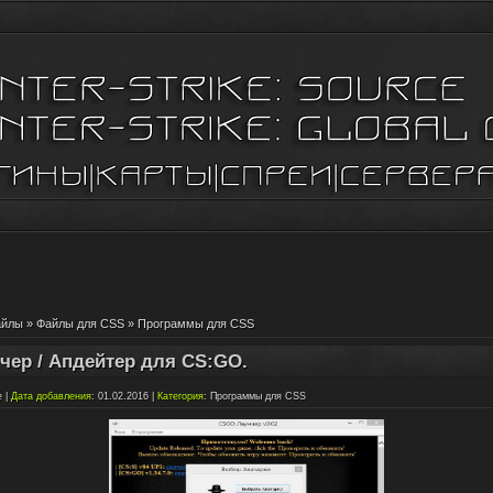
айлы
»
Файлы для CSS
»
Программы для CSS
чер / Апдейтер для CS:GO.
e
|
Дата добавления
: 01.02.2016 |
Категория
:
Программы для CSS