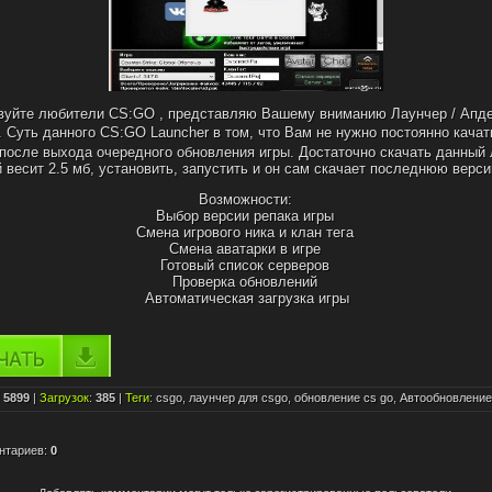
вуйте любители CS:GO , представляю Вашему вниманию Лаунчер / Апде
. Суть данного CS:GO Launcher в том, что Вам не нужно постоянно кача
 после выхода очередного обновления игры. Достаточно скачать данный
 весит 2.5 мб, установить, запустить и он сам скачает последнюю верс
Возможности:
Выбор версии репака игры
Смена игрового ника и клан тега
Смена аватарки в игре
Готовый список серверов
Проверка обновлений
Автоматическая загрузка игры
:
5899
|
Загрузок
:
385
|
Теги
:
csgo
,
лаунчер для csgo
,
обновление cs go
,
Автообновление
нтариев
:
0