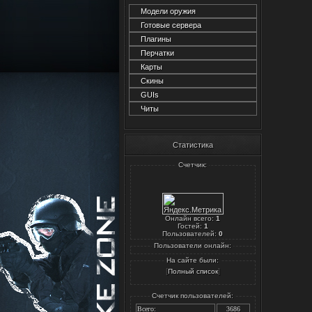
Модели оружия
Готовые сервера
Плагины
Перчатки
Карты
Скины
GUIs
Читы
Статистика
Счетчик:
Онлайн всего:
1
Гостей:
1
Пользователей:
0
Пользователи онлайн:
На сайте были:
[
]
Полный список
Счетчик пользователей:
Всего:
3686