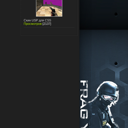
Скин USP для CSS
Просмотров
:
[2137]