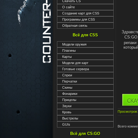
Скачать CS
О сайте
Создание карт для CSS
Программы для CSS
Обратная связь
Здравст
Всё для CSS
CS:GO
репаки
Модели оружия
который
Плагины
Карты
Модели для карт
Готовые сервера
Спреи
Перчатки
Скины
Фонарики
Прицелы
Звуки
Просмотров
Кровь
Выстрелы
GUIs
Всего комме
Всё для CS:GO