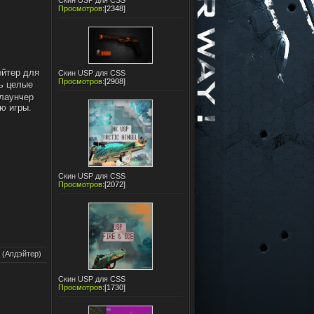
Скин USP для CSS
Просмотров
:
[2348]
йтер для
Скин USP для CSS
Просмотров
:
[2908]
ть целые
 лаунчер
ию игры.
Скин USP для CSS
Просмотров
:
[2072]
 (Апдэйтер)
Скин USP для CSS
Просмотров
:
[1730]