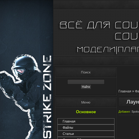
Поиск
Главная
»
Ф
Лаун
Меню
Основное
Добавил
:
Spok
Главная
Файлы
Статьи