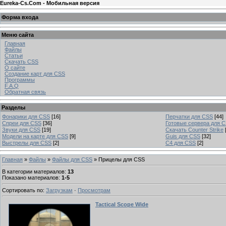
Eureka-Cs.Com - Мобильная версия
Форма входа
Меню сайта
Главная
Файлы
Статьи
Скачать CSS
О сайте
Создание карт для CSS
Программы
F.A.Q
Обратная связь
Разделы
Фонарики для CSS
[16]
Перчатки для CSS
[44]
Спреи для CSS
[36]
Готовые сервера для 
Звуки для CSS
[19]
Скачать Counter Strike
Модели на карте для CSS
[9]
Guis для CSS
[32]
Выстрелы для CSS
[2]
C4 для CSS
[2]
Главная
»
Файлы
»
Файлы для CSS
» Прицелы для CSS
В категории материалов
:
13
Показано материалов
:
1-5
Сортировать по
:
Загрузкам
·
Просмотрам
Tactical Scope Wide