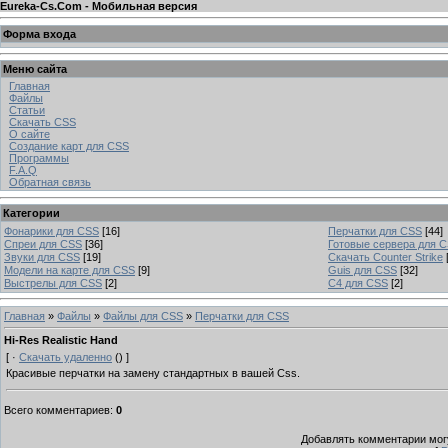
Eureka-Cs.Com - Мобильная версия
Форма входа
Меню сайта
Главная
Файлы
Статьи
Скачать CSS
О сайте
Создание карт для CSS
Программы
F.A.Q
Обратная связь
Категории
Фонарики для CSS
[16]
Перчатки для CSS
[44]
Спреи для CSS
[36]
Готовые сервера для 
Звуки для CSS
[19]
Скачать Counter Strike
Модели на карте для CSS
[9]
Guis для CSS
[32]
Выстрелы для CSS
[2]
C4 для CSS
[2]
Главная
»
Файлы
»
Файлы для CSS
»
Перчатки для CSS
Hi-Res Realistic Hand
[ ·
Скачать удаленно
() ]
Красивые перчатки на замену стандартных в вашей Css.
Всего комментариев
:
0
Добавлять комментарии могу