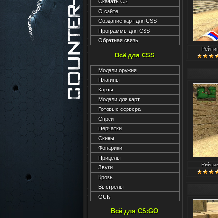
Скачать CS
О сайте
Создание карт для CSS
Программы для CSS
Обратная связь
Рейти
Всё для CSS
Модели оружия
Плагины
Карты
Модели для карт
Готовые сервера
Спреи
Перчатки
Скины
Фонарики
Прицелы
Рейти
Звуки
Кровь
Выстрелы
GUIs
Всё для CS:GO