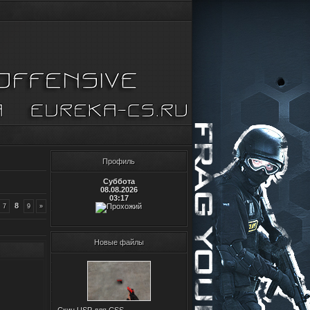
Профиль
Суббота
08.08.2026
03:17
8
7
9
»
Новые файлы