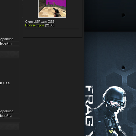
Скин USP для CSS
Просмотров
:
[2138]
одробнее
Перейти
я Css
одробнее
Перейти