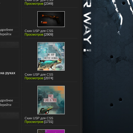
Скин USP для CSS
.
Просмотров
:
[2349]
одробнее
Скин USP для CSS
Перейти
Просмотров
:
[2909]
 на руках
Скин USP для CSS
Просмотров
:
[2074]
одробнее
Перейти
Скин USP для CSS
Просмотров
:
[1731]