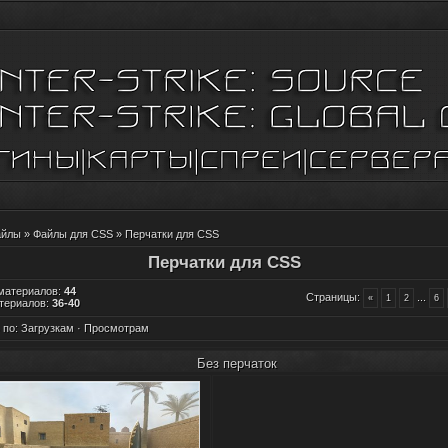
айлы
»
Файлы для CSS
» Перчатки для CSS
Перчатки для CSS
 материалов
:
44
Страницы
:
...
«
1
2
6
териалов
:
36-40
 по
:
Загрузкам
·
Просмотрам
Без перчаток