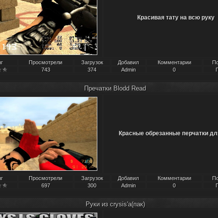
Красивая тату на всю руку
нг
Просмотрели
Загрузок
Добавил
Комментарии
П
743
374
Admin
0
Пречатки Blodd Read
Красные обрезанные перчатки дл
нг
Просмотрели
Загрузок
Добавил
Комментарии
П
697
300
Admin
0
Руки из crysis'a(пак)