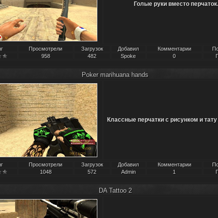
Голые руки вместо перчаток
нг
Просмотрели
Загрузок
Добавил
Комментарии
П
958
482
Spoke
0
Poker marihuana hands
Классные перчатки с рисунком и тату
нг
Просмотрели
Загрузок
Добавил
Комментарии
П
1048
572
Admin
1
DA Tattoo 2