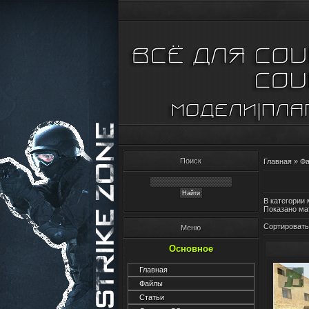
Поиск
Главная
»
Ф
В категории
Показано ма
Сортировать
Меню
Основное
Главная
Файлы
Статьи