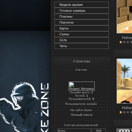
Модели оружия
Готовые сервера
Плагины
Перчатки
Карты
Скины
Рейти
GUIs
Читы
Статистика
Счетчик:
Онлайн всего:
1
Гостей:
1
Пользователей:
0
Пользователи онлайн:
Рейти
На сайте были:
[
]
Полный список
Счетчик пользователей:
Всего:
3686