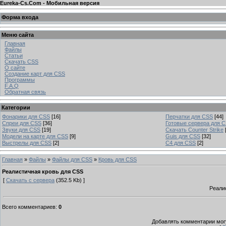
Eureka-Cs.Com - Мобильная версия
Форма входа
Меню сайта
Главная
Файлы
Статьи
Скачать CSS
О сайте
Создание карт для CSS
Программы
F.A.Q
Обратная связь
Категории
Фонарики для CSS
[16]
Перчатки для CSS
[44]
Спреи для CSS
[36]
Готовые сервера для 
Звуки для CSS
[19]
Скачать Counter Strike
Модели на карте для CSS
[9]
Guis для CSS
[32]
Выстрелы для CSS
[2]
C4 для CSS
[2]
Главная
»
Файлы
»
Файлы для CSS
»
Кровь для CSS
Реалистичная кровь для CSS
[
Скачать с сервера
(352.5 Kb) ]
Реали
Всего комментариев
:
0
Добавлять комментарии могу