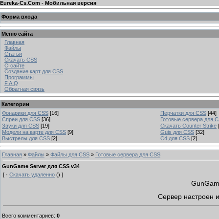
Eureka-Cs.Com - Мобильная версия
Форма входа
Меню сайта
Главная
Файлы
Статьи
Скачать CSS
О сайте
Создание карт для CSS
Программы
F.A.Q
Обратная связь
Категории
Фонарики для CSS
[16]
Перчатки для CSS
[44]
Спреи для CSS
[36]
Готовые сервера для 
Звуки для CSS
[19]
Скачать Counter Strike
Модели на карте для CSS
[9]
Guis для CSS
[32]
Выстрелы для CSS
[2]
C4 для CSS
[2]
Главная
»
Файлы
»
Файлы для CSS
»
Готовые сервера для CSS
GunGame Server для CSS v34
[ ·
Скачать удаленно
() ]
GunGame
Сервер настроен и
Всего комментариев
:
0