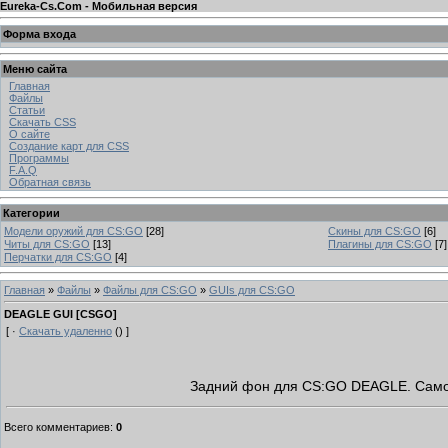
Eureka-Cs.Com - Мобильная версия
Форма входа
Меню сайта
Главная
Файлы
Статьи
Скачать CSS
О сайте
Создание карт для CSS
Программы
F.A.Q
Обратная связь
Категории
Модели оружий для CS:GO
[28]
Скины для CS:GO
[6]
Читы для CS:GO
[13]
Плагины для CS:GO
[7]
Перчатки для CS:GO
[4]
Главная
»
Файлы
»
Файлы для CS:GO
»
GUIs для CS:GO
DEAGLE GUI [CSGO]
[ ·
Скачать удаленно
() ]
Задний фон для CS:GO DEAGLE. Само 
Всего комментариев
:
0