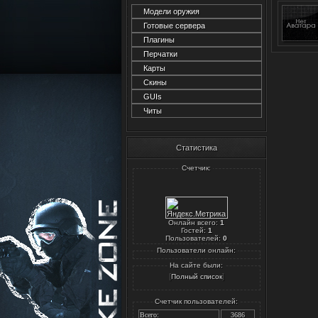
Модели оружия
Готовые сервера
Плагины
Перчатки
Карты
Скины
GUIs
Читы
Статистика
Счетчик:
Онлайн всего:
1
Гостей:
1
Пользователей:
0
Пользователи онлайн:
На сайте были:
[
]
Полный список
Счетчик пользователей:
Всего:
3686