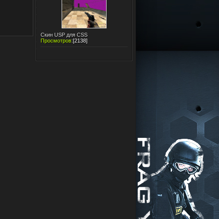
Скин USP для CSS
Просмотров
:
[2138]