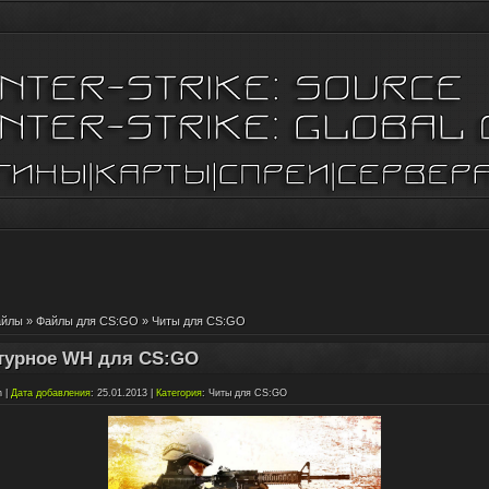
айлы
»
Файлы для CS:GO
»
Читы для CS:GO
турное WH для CS:GO
n
|
Дата добавления
: 25.01.2013 |
Категория
:
Читы для CS:GO