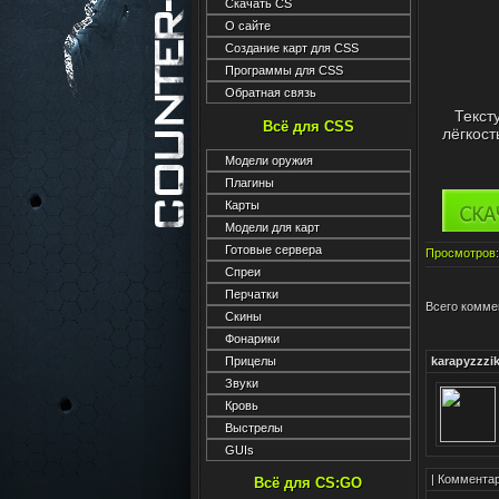
Скачать CS
О сайте
Создание карт для CSS
Программы для CSS
Обратная связь
Текст
Всё для CSS
лёгкост
Модели оружия
Плагины
Карты
Модели для карт
Готовые сервера
Просмотров
Спреи
Перчатки
Всего комме
Скины
Фонарики
Прицелы
karapyzzzi
Звуки
Кровь
Выстрелы
GUIs
| Коммент
Всё для CS:GO