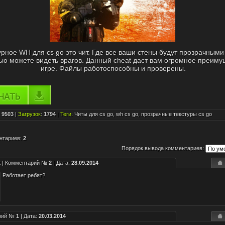
урное WH для cs go это чит. Где все ваши стены будут прозрачными
ью можете видеть врагов. Данный cheat даст вам огромное преиму
игре. Файлы работоспособны и проверены.
:
9503
|
Загрузок
:
1794
|
Теги
:
Читы для cs go
,
wh cs go
,
прозрачные текстуры cs go
нтариев
:
2
Порядок вывода комментариев:
k
| Комментарий №
2
| Дата:
28.09.2014
Работает ребят?
арий №
1
| Дата:
20.03.2014