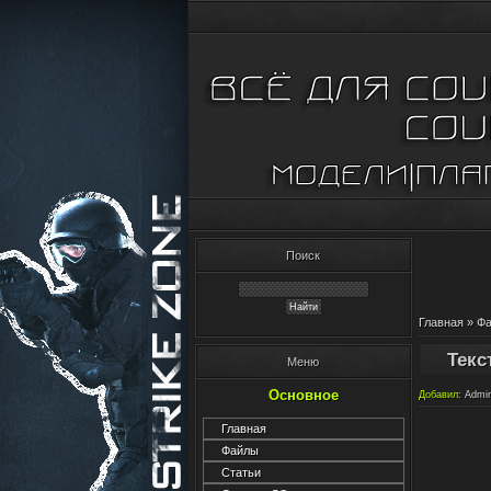
Поиск
Главная
»
Ф
Текс
Меню
Основное
Добавил
:
Admi
Главная
Файлы
Статьи