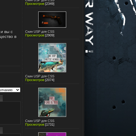
Скин USP для CSS
Просмотров
:
[2349]
 и вы с
Скин USP для CSS
Просмотров
:
[2909]
щество в
Скин USP для CSS
Просмотров
:
[2074]
Скин USP для CSS
Просмотров
:
[1731]