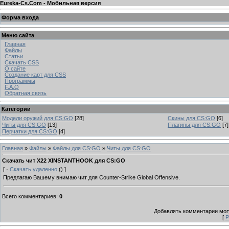
Eureka-Cs.Com - Мобильная версия
Форма входа
Меню сайта
Главная
Файлы
Статьи
Скачать CSS
О сайте
Создание карт для CSS
Программы
F.A.Q
Обратная связь
Категории
Модели оружий для CS:GO
[28]
Скины для CS:GO
[6]
Читы для CS:GO
[13]
Плагины для CS:GO
[7]
Перчатки для CS:GO
[4]
Главная
»
Файлы
»
Файлы для CS:GO
»
Читы для CS:GO
Скачать чит X22 XINSTANTHOOK для CS:GO
[ ·
Скачать удаленно
() ]
Предлагаю Вашему внимаю чит для Counter-Strike Global Offensive.
Всего комментариев
:
0
Добавлять комментарии могу
[
Р